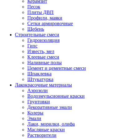
Керамзит
Песок
Плиты ДВП
Профили, маяки
Сетки армировочные
Щебень
Строительные смеси
Гидроизоляция
Гипс
Известь, мел
Клеевые смеси
Наливные полы
Цемент и цементные смеси
Шпаклевка
Штукатурка
Лакокрасочные материалы
Аэрозоли
Водоэмульсионные краски
Грунтовки
Декоративные эмали
Колеры
Эмали
Лаки, морилки, олифа
Масляные краски
Растворители