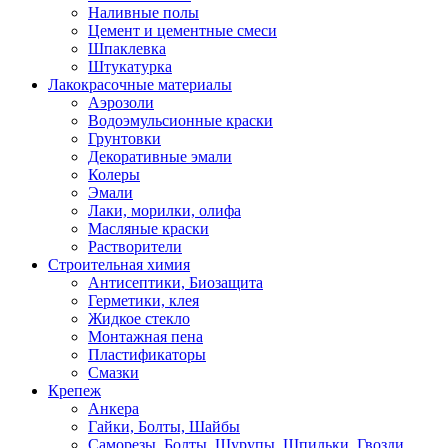
Наливные полы
Цемент и цементные смеси
Шпаклевка
Штукатурка
Лакокрасочные материалы
Аэрозоли
Водоэмульсионные краски
Грунтовки
Декоративные эмали
Колеры
Эмали
Лаки, морилки, олифа
Масляные краски
Растворители
Строительная химия
Антисептики, Биозащита
Герметики, клея
Жидкое стекло
Монтажная пена
Пластификаторы
Смазки
Крепеж
Анкера
Гайки, Болты, Шайбы
Саморезы, Болты, Шурупы, Шпильки, Гвозди