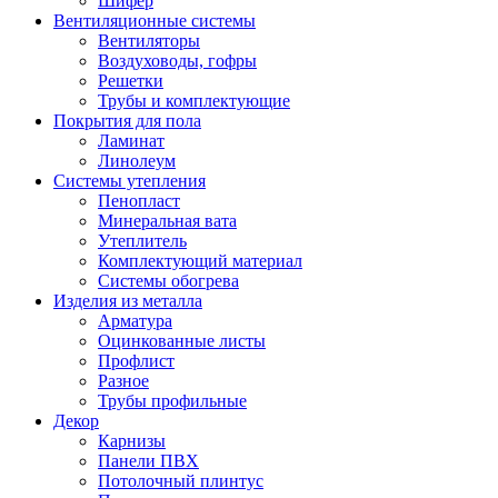
Шифер
Вентиляционные системы
Вентиляторы
Воздуховоды, гофры
Решетки
Трубы и комплектующие
Покрытия для пола
Ламинат
Линолеум
Системы утепления
Пенопласт
Минеральная вата
Утеплитель
Комплектующий материал
Системы обогрева
Изделия из металла
Арматура
Оцинкованные листы
Профлист
Разное
Трубы профильные
Декор
Карнизы
Панели ПВХ
Потолочный плинтус