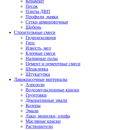
Керамзит
Песок
Плиты ДВП
Профили, маяки
Сетки армировочные
Щебень
Строительные смеси
Гидроизоляция
Гипс
Известь, мел
Клеевые смеси
Наливные полы
Цемент и цементные смеси
Шпаклевка
Штукатурка
Лакокрасочные материалы
Аэрозоли
Водоэмульсионные краски
Грунтовки
Декоративные эмали
Колеры
Эмали
Лаки, морилки, олифа
Масляные краски
Растворители