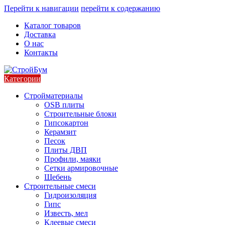
Перейти к навигации
перейти к содержанию
Каталог товаров
Доставка
О нас
Контакты
Категории
Стройматериалы
OSB плиты
Строительные блоки
Гипсокартон
Керамзит
Песок
Плиты ДВП
Профили, маяки
Сетки армировочные
Щебень
Строительные смеси
Гидроизоляция
Гипс
Известь, мел
Клеевые смеси