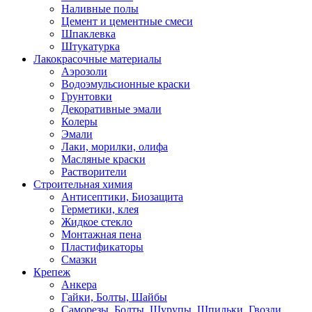
Наливные полы
Цемент и цементные смеси
Шпаклевка
Штукатурка
Лакокрасочные материалы
Аэрозоли
Водоэмульсионные краски
Грунтовки
Декоративные эмали
Колеры
Эмали
Лаки, морилки, олифа
Масляные краски
Растворители
Строительная химия
Антисептики, Биозащита
Герметики, клея
Жидкое стекло
Монтажная пена
Пластификаторы
Смазки
Крепеж
Анкера
Гайки, Болты, Шайбы
Саморезы, Болты, Шурупы, Шпильки, Гвозди