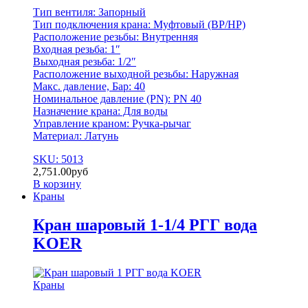
Тип вентиля: Запорный
Тип подключения крана: Муфтовый (BР/НР)
Расположение резьбы: Внутренняя
Входная резьба: 1″
Выходная резьба: 1/2″
Расположение выходной резьбы: Наружная
Макс. давление, Бар: 40
Номинальное давление (PN): PN 40
Назначение крана: Для воды
Управление краном: Ручка-рычаг
Материал: Латунь
SKU: 5013
2,751.00
руб
В корзину
Краны
Кран шаровый 1-1/4 РГГ вода
KOER
Краны