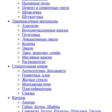
Наливные полы
Цемент и цементные смеси
Шпаклевка
Штукатурка
Лакокрасочные материалы
Аэрозоли
Водоэмульсионные краски
Грунтовки
Декоративные эмали
Колеры
Эмали
Лаки, морилки, олифа
Масляные краски
Растворители
Строительная химия
Антисептики, Биозащита
Герметики, клея
Жидкое стекло
Монтажная пена
Пластификаторы
Смазки
Крепеж
Анкера
Гайки, Болты, Шайбы
Саморезы, Болты, Шурупы, Шпильки, Гвозди