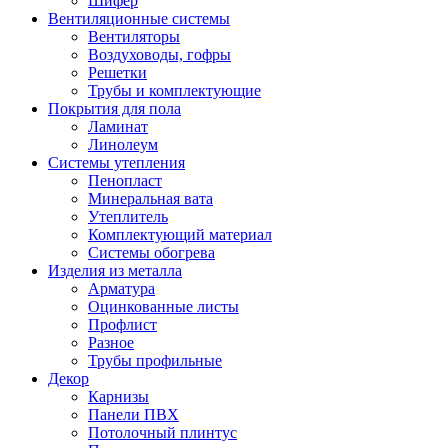
Шифер
Вентиляционные системы
Вентиляторы
Воздуховоды, гофры
Решетки
Трубы и комплектующие
Покрытия для пола
Ламинат
Линолеум
Системы утепления
Пенопласт
Минеральная вата
Утеплитель
Комплектующий материал
Системы обогрева
Изделия из металла
Арматура
Оцинкованные листы
Профлист
Разное
Трубы профильные
Декор
Карнизы
Панели ПВХ
Потолочный плинтус