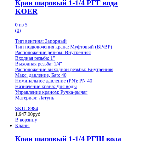
Кран шаровый 1-1/4 РГГ вода
KOER
0
из 5
(0)
Тип вентиля: Запорный
Тип подключения крана: Муфтовый (BР/ВР)
Расположение резьбы: Внутренняя
Входная резьба: 1″
Выходная резьба: 1/4″
Расположение выходной резьбы: Внутренняя
Макс. давление, Бар: 40
Номинальное давление (PN): PN 40
Назначение крана: Для воды
Управление краном: Ручка-рычаг
Материал: Латунь
SKU: 8984
1,947.00
руб
В корзину
Краны
Кран шаровый 1-1/4 РГШ вода