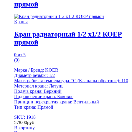
прямой
Краны
Кран радиаторный 1/2 х1/2 КОЕР
прямой
0
из 5
(0)
Марка / Бренд: KOER
Диаметр резьбы: 1/2
Мaкс. рабочая температура. °C (Клапаны обратные): 110
Материал крана: Латунь
Подача крана: Верхний
Подключение крана: Боковое
Принцип перекрытия крана: Вентильный
Тип крана: Прямой
SKU: 1918
578.00
руб
В корзину