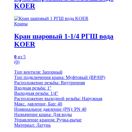
KOER
Краны
Кран шаровый 1-1/4 РГШ вода
KOER
0
из 5
(0)
Тип вентиля: Запорный
Тип подключения крана: Муфтовый (BР/НР)
Расположение резьбы: Внутренняя
Входная резьба: 1″
Выходная резьба: 1/4″
Расположение выходной резьбы: Наружная
Макс. давление, Бар: 40
Номинальное давление (PN): PN 40
Назначение крана: Для воды
Управление краном: Ручка-рычаг
Материал: Латунь