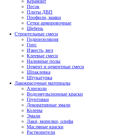
Керамзит
Песок
Плиты ДВП
Профили, маяки
Сетки армировочные
Щебень
Строительные смеси
Гидроизоляция
Гипс
Известь, мел
Клеевые смеси
Наливные полы
Цемент и цементные смеси
Шпаклевка
Штукатурка
Лакокрасочные материалы
Аэрозоли
Водоэмульсионные краски
Грунтовки
Декоративные эмали
Колеры
Эмали
Лаки, морилки, олифа
Масляные краски
Растворители