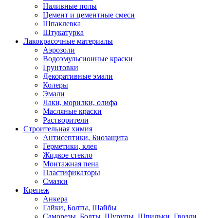
Наливные полы
Цемент и цементные смеси
Шпаклевка
Штукатурка
Лакокрасочные материалы
Аэрозоли
Водоэмульсионные краски
Грунтовки
Декоративные эмали
Колеры
Эмали
Лаки, морилки, олифа
Масляные краски
Растворители
Строительная химия
Антисептики, Биозащита
Герметики, клея
Жидкое стекло
Монтажная пена
Пластификаторы
Смазки
Крепеж
Анкера
Гайки, Болты, Шайбы
Саморезы, Болты, Шурупы, Шпильки, Гвозди