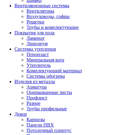
Шифер
Вентиляционные системы
Вентиляторы
Воздуховоды, гофры
Решетки
Трубы и комплектующие
Покрытия для пола
Ламинат
Линолеум
Системы утепления
Пенопласт
Минеральная вата
Утеплитель
Комплектующий материал
Системы обогрева
Изделия из металла
Арматура
Оцинкованные листы
Профлист
Разное
Трубы профильные
Декор
Карнизы
Панели ПВХ
Потолочный плинтус