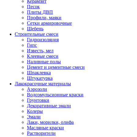
Керамзит
Песок
Плиты ДВП
Профили, маяки
Сетки армировочные
Щебень
Строительные смеси
Гидроизоляция
Гипс
Известь, мел
Клеевые смеси
Наливные полы
Цемент и цементные смеси
Шпаклевка
Штукатурка
Лакокрасочные материалы
Аэрозоли
Водоэмульсионные краски
Грунтовки
Декоративные эмали
Колеры
Эмали
Лаки, морилки, олифа
Масляные краски
Растворители