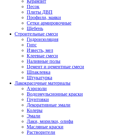
Керамзит
Песок
Плиты ДВП
Профили, маяки
Сетки армировочные
Щебень
Строительные смеси
Гидроизоляция
Гипс
Известь, мел
Клеевые смеси
Наливные полы
Цемент и цементные смеси
Шпаклевка
Штукатурка
Лакокрасочные материалы
Аэрозоли
Водоэмульсионные краски
Грунтовки
Декоративные эмали
Колеры
Эмали
Лаки, морилки, олифа
Масляные краски
Растворители