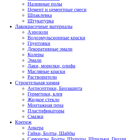
Наливные полы
Цемент и цементные смеси
Шпаклевка
Штукатурка
Лакокрасочные материалы
Аэрозоли
Водоэмульсионные краски
Грунтовки
Декоративные эмали
Колеры
Эмали
Лаки, морилки, олифа
Масляные краски
Растворители
Строительная химия
Антисептики, Биозащита
Герметики, клея
Жидкое стекло
Монтажная пена
Пластификаторы
Смазки
Крепеж
Анкера
Гайки, Болты, Шайбы
Саморезы, Болты, Шурупы, Шпильки, Гвозди