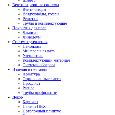
Шифер
Вентиляционные системы
Вентиляторы
Воздуховоды, гофры
Решетки
Трубы и комплектующие
Покрытия для пола
Ламинат
Линолеум
Системы утепления
Пенопласт
Минеральная вата
Утеплитель
Комплектующий материал
Системы обогрева
Изделия из металла
Арматура
Оцинкованные листы
Профлист
Разное
Трубы профильные
Декор
Карнизы
Панели ПВХ
Потолочный плинтус