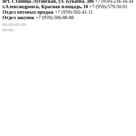
пгт. Станица-Луганская, ул. Букаева, 38б
+7 (959)-234-34-34
г.Александровск, Красная площадь, 10
+7 (959)-579-50-91
Отдел оптовых продаж
+7 (959)-502-41-11
Отдел закупок
+7 (959)-506-88-88