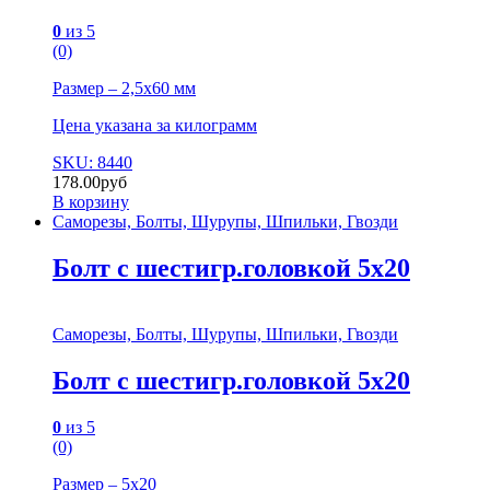
0
из 5
(0)
Размер – 2,5х60 мм
Цена указана за килограмм
SKU: 8440
178.00
руб
В корзину
Саморезы, Болты, Шурупы, Шпильки, Гвозди
Болт с шестигр.головкой 5х20
Саморезы, Болты, Шурупы, Шпильки, Гвозди
Болт с шестигр.головкой 5х20
0
из 5
(0)
Размер – 5х20