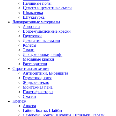
Наливные полы
Цемент и цементные смеси
Шпаклевка
Штукатурка
Лакокрасочные материалы
Аэрозоли
Водоэмульсионные краски
Грунтовки
Декоративные эмали
Колеры
Эмали
Лаки, морилки, олифа
Масляные краски
Растворители
Строительная химия
Антисептики, Биозащита
Герметики, клея
Жидкое стекло
Монтажная пена
Пластификаторы
Смазки
Крепеж
Анкера
Гайки, Болты, Шайбы
Саморезы, Болты, Шурупы, Шпильки, Гвозди