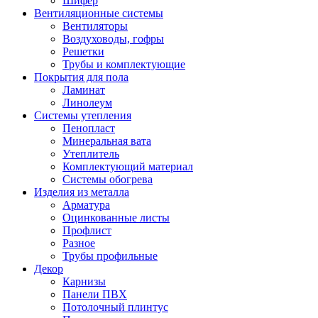
Шифер
Вентиляционные системы
Вентиляторы
Воздуховоды, гофры
Решетки
Трубы и комплектующие
Покрытия для пола
Ламинат
Линолеум
Системы утепления
Пенопласт
Минеральная вата
Утеплитель
Комплектующий материал
Системы обогрева
Изделия из металла
Арматура
Оцинкованные листы
Профлист
Разное
Трубы профильные
Декор
Карнизы
Панели ПВХ
Потолочный плинтус