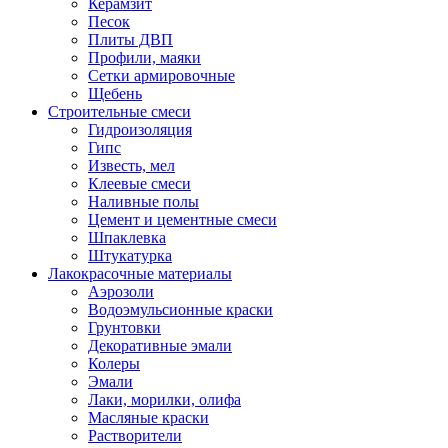
Керамзит
Песок
Плиты ДВП
Профили, маяки
Сетки армировочные
Щебень
Строительные смеси
Гидроизоляция
Гипс
Известь, мел
Клеевые смеси
Наливные полы
Цемент и цементные смеси
Шпаклевка
Штукатурка
Лакокрасочные материалы
Аэрозоли
Водоэмульсионные краски
Грунтовки
Декоративные эмали
Колеры
Эмали
Лаки, морилки, олифа
Масляные краски
Растворители