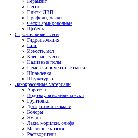
Керамзит
Песок
Плиты ДВП
Профили, маяки
Сетки армировочные
Щебень
Строительные смеси
Гидроизоляция
Гипс
Известь, мел
Клеевые смеси
Наливные полы
Цемент и цементные смеси
Шпаклевка
Штукатурка
Лакокрасочные материалы
Аэрозоли
Водоэмульсионные краски
Грунтовки
Декоративные эмали
Колеры
Эмали
Лаки, морилки, олифа
Масляные краски
Растворители