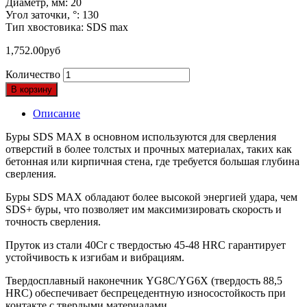
Диаметр, мм: 20
Угол заточки, °: 130
Тип хвостовика: SDS max
1,752.00
руб
Количество
В корзину
Описание
Буры SDS MAX в основном используются для сверления
отверстий в более толстых и прочных материалах, таких как
бетонная или кирпичная стена, где требуется большая глубина
сверления.
Буры SDS MAX обладают более высокой энергией удара, чем
SDS+ буры, что позволяет им максимизировать скорость и
точность сверления.
Пруток из стали 40Cr с твердостью 45-48 HRC гарантирует
устойчивость к изгибам и вибрациям.
Твердосплавный наконечник YG8C/YG6X (твердость 88,5
HRC) обеспечивает беспрецедентную износостойкость при
контакте с твердыми материалами.