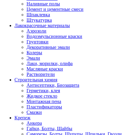
Наливные полы
Цемент и цементные смеси
Шпаклевка
Штукатурка
Лакокрасочные материалы
Аэрозоли
Водоэмульсионные краски
Грунтовки
Декоративные эмали
Колеры
Эмали
Лаки, морилки, олифа
Масляные краски
Растворители
Строительная химия
Антисептики, Биозащита
Герметики, клея
Жидкое стекло
Монтажная пена
Пластификаторы
Смазки
Крепеж
Анкера
Гайки, Болты, Шайбы
Саморезы, Болты, Шурупы, Шпильки, Гвозди