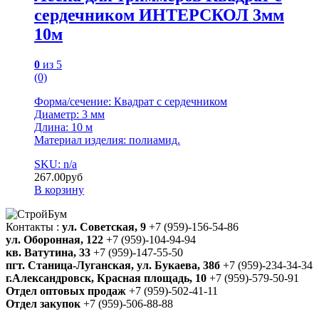
сердечником ИНТЕРСКОЛ 3мм
10м
0
из 5
(0)
Форма/сечение: Квадрат с сердечником
Диаметр: 3 мм
Длина: 10 м
Материал изделия: полиамид.
SKU: n/a
267.00
руб
В корзину
Контакты :
ул. Советская, 9
+7 (959)-156-54-86
ул. Оборонная, 122
+7 (959)-104-94-94
кв. Ватутина, 33
+7 (959)-147-55-50
пгт. Станица-Луганская, ул. Букаева, 38б
+7 (959)-234-34-34
г.Александровск, Красная площадь, 10
+7 (959)-579-50-91
Отдел оптовых продаж
+7 (959)-502-41-11
Отдел закупок
+7 (959)-506-88-88