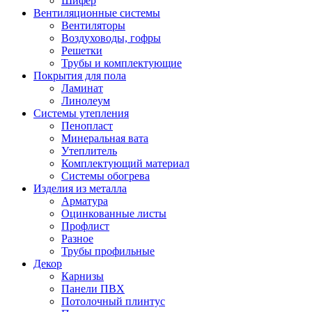
Шифер
Вентиляционные системы
Вентиляторы
Воздуховоды, гофры
Решетки
Трубы и комплектующие
Покрытия для пола
Ламинат
Линолеум
Системы утепления
Пенопласт
Минеральная вата
Утеплитель
Комплектующий материал
Системы обогрева
Изделия из металла
Арматура
Оцинкованные листы
Профлист
Разное
Трубы профильные
Декор
Карнизы
Панели ПВХ
Потолочный плинтус