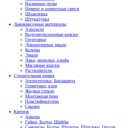
Наливные полы
Цемент и цементные смеси
Шпаклевка
Штукатурка
Лакокрасочные материалы
Аэрозоли
Водоэмульсионные краски
Грунтовки
Декоративные эмали
Колеры
Эмали
Лаки, морилки, олифа
Масляные краски
Растворители
Строительная химия
Антисептики, Биозащита
Герметики, клея
Жидкое стекло
Монтажная пена
Пластификаторы
Смазки
Крепеж
Анкера
Гайки, Болты, Шайбы
Саморезы, Болты, Шурупы, Шпильки, Гвозди