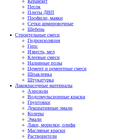
Керамзит
Песок
Плиты ДВП
Профили, маяки
Сетки армировочные
Щебень
Строительные смеси
Гидроизоляция
Гипс
Известь, мел
Клеевые смеси
Наливные полы
Цемент и цементные смеси
Шпаклевка
Штукатурка
Лакокрасочные материалы
Аэрозоли
Водоэмульсионные краски
Грунтовки
Декоративные эмали
Колеры
Эмали
Лаки, морилки, олифа
Масляные краски
Растворители