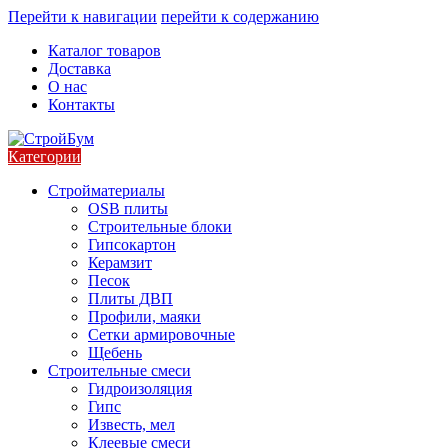
Перейти к навигации
перейти к содержанию
Каталог товаров
Доставка
О нас
Контакты
Категории
Стройматериалы
OSB плиты
Строительные блоки
Гипсокартон
Керамзит
Песок
Плиты ДВП
Профили, маяки
Сетки армировочные
Щебень
Строительные смеси
Гидроизоляция
Гипс
Известь, мел
Клеевые смеси