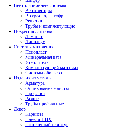
Шифер
Вентиляционные системы
Вентиляторы
Воздуховоды, гофры
Решетки
Трубы и комплектующие
Покрытия для пола
Ламинат
Линолеум
Системы утепления
Пенопласт
Минеральная вата
Утеплитель
Комплектующий материал
Системы обогрева
Изделия из металла
Арматура
Оцинкованные листы
Профлист
Разное
Трубы профильные
Декор
Карнизы
Панели ПВХ
Потолочный плинтус