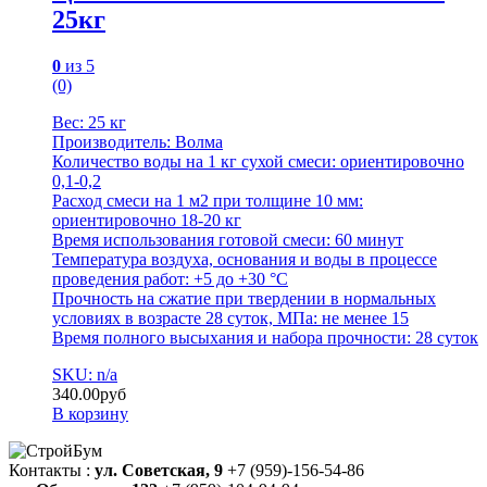
25кг
0
из 5
(0)
Вес: 25 кг
Производитель: Волма
Количество воды на 1 кг сухой смеси: ориентировочно
0,1-0,2
Расход смеси на 1 м2 при толщине 10 мм:
ориентировочно 18-20 кг
Время использования готовой смеси: 60 минут
Температура воздуха, основания и воды в процессе
проведения работ: +5 до +30 °С
Прочность на сжатие при твердении в нормальных
условиях в возрасте 28 суток, МПа: не менее 15
Время полного высыхания и набора прочности: 28 суток
SKU: n/a
340.00
руб
В корзину
Контакты :
ул. Советская, 9
+7 (959)-156-54-86