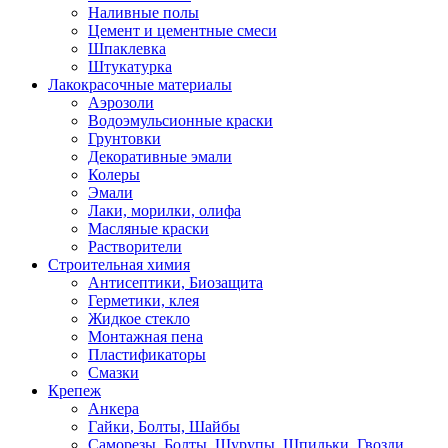
Наливные полы
Цемент и цементные смеси
Шпаклевка
Штукатурка
Лакокрасочные материалы
Аэрозоли
Водоэмульсионные краски
Грунтовки
Декоративные эмали
Колеры
Эмали
Лаки, морилки, олифа
Масляные краски
Растворители
Строительная химия
Антисептики, Биозащита
Герметики, клея
Жидкое стекло
Монтажная пена
Пластификаторы
Смазки
Крепеж
Анкера
Гайки, Болты, Шайбы
Саморезы, Болты, Шурупы, Шпильки, Гвозди