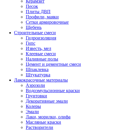
Керамзит
Песок
Плиты ДВП
Профили, маяки
Сетки армировочные
Щебень
Строительные смеси
Гидроизоляция
Гипс
Известь, мел
Клеевые смеси
Наливные полы
Цемент и цементные смеси
Шпаклевка
Штукатурка
Лакокрасочные материалы
Аэрозоли
Водоэмульсионные краски
Грунтовки
Декоративные эмали
Колеры
Эмали
Лаки, морилки, олифа
Масляные краски
Растворители