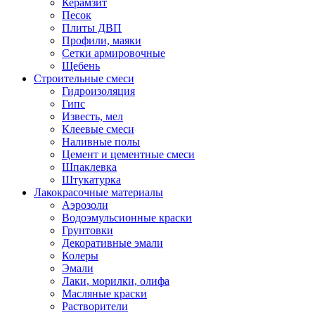
Керамзит
Песок
Плиты ДВП
Профили, маяки
Сетки армировочные
Щебень
Строительные смеси
Гидроизоляция
Гипс
Известь, мел
Клеевые смеси
Наливные полы
Цемент и цементные смеси
Шпаклевка
Штукатурка
Лакокрасочные материалы
Аэрозоли
Водоэмульсионные краски
Грунтовки
Декоративные эмали
Колеры
Эмали
Лаки, морилки, олифа
Масляные краски
Растворители