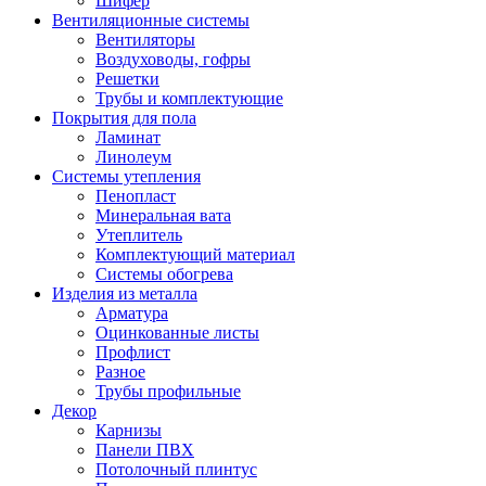
Шифер
Вентиляционные системы
Вентиляторы
Воздуховоды, гофры
Решетки
Трубы и комплектующие
Покрытия для пола
Ламинат
Линолеум
Системы утепления
Пенопласт
Минеральная вата
Утеплитель
Комплектующий материал
Системы обогрева
Изделия из металла
Арматура
Оцинкованные листы
Профлист
Разное
Трубы профильные
Декор
Карнизы
Панели ПВХ
Потолочный плинтус