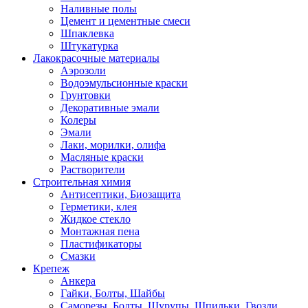
Наливные полы
Цемент и цементные смеси
Шпаклевка
Штукатурка
Лакокрасочные материалы
Аэрозоли
Водоэмульсионные краски
Грунтовки
Декоративные эмали
Колеры
Эмали
Лаки, морилки, олифа
Масляные краски
Растворители
Строительная химия
Антисептики, Биозащита
Герметики, клея
Жидкое стекло
Монтажная пена
Пластификаторы
Смазки
Крепеж
Анкера
Гайки, Болты, Шайбы
Саморезы, Болты, Шурупы, Шпильки, Гвозди