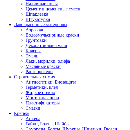
Наливные полы
Цемент и цементные смеси
Шпаклевка
Штукатурка
Лакокрасочные материалы
Аэрозоли
Водоэмульсионные краски
Грунтовки
Декоративные эмали
Колеры
Эмали
Лаки, морилки, олифа
Масляные краски
Растворители
Строительная химия
Антисептики, Биозащита
Герметики, клея
Жидкое стекло
Монтажная пена
Пластификаторы
Смазки
Крепеж
Анкера
Гайки, Болты, Шайбы
Саморезы, Болты, Шурупы, Шпильки, Гвозди