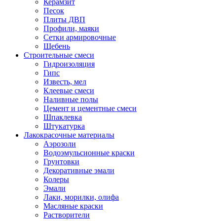
Керамзит
Песок
Плиты ДВП
Профили, маяки
Сетки армировочные
Щебень
Строительные смеси
Гидроизоляция
Гипс
Известь, мел
Клеевые смеси
Наливные полы
Цемент и цементные смеси
Шпаклевка
Штукатурка
Лакокрасочные материалы
Аэрозоли
Водоэмульсионные краски
Грунтовки
Декоративные эмали
Колеры
Эмали
Лаки, морилки, олифа
Масляные краски
Растворители