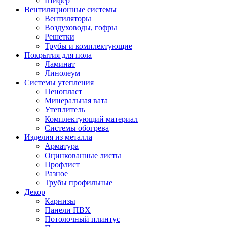
Шифер
Вентиляционные системы
Вентиляторы
Воздуховоды, гофры
Решетки
Трубы и комплектующие
Покрытия для пола
Ламинат
Линолеум
Системы утепления
Пенопласт
Минеральная вата
Утеплитель
Комплектующий материал
Системы обогрева
Изделия из металла
Арматура
Оцинкованные листы
Профлист
Разное
Трубы профильные
Декор
Карнизы
Панели ПВХ
Потолочный плинтус