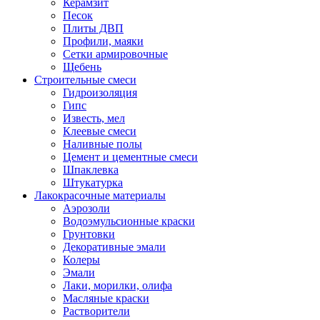
Керамзит
Песок
Плиты ДВП
Профили, маяки
Сетки армировочные
Щебень
Строительные смеси
Гидроизоляция
Гипс
Известь, мел
Клеевые смеси
Наливные полы
Цемент и цементные смеси
Шпаклевка
Штукатурка
Лакокрасочные материалы
Аэрозоли
Водоэмульсионные краски
Грунтовки
Декоративные эмали
Колеры
Эмали
Лаки, морилки, олифа
Масляные краски
Растворители