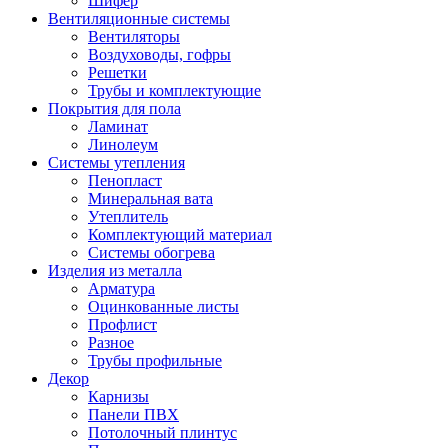
Шифер
Вентиляционные системы
Вентиляторы
Воздуховоды, гофры
Решетки
Трубы и комплектующие
Покрытия для пола
Ламинат
Линолеум
Системы утепления
Пенопласт
Минеральная вата
Утеплитель
Комплектующий материал
Системы обогрева
Изделия из металла
Арматура
Оцинкованные листы
Профлист
Разное
Трубы профильные
Декор
Карнизы
Панели ПВХ
Потолочный плинтус