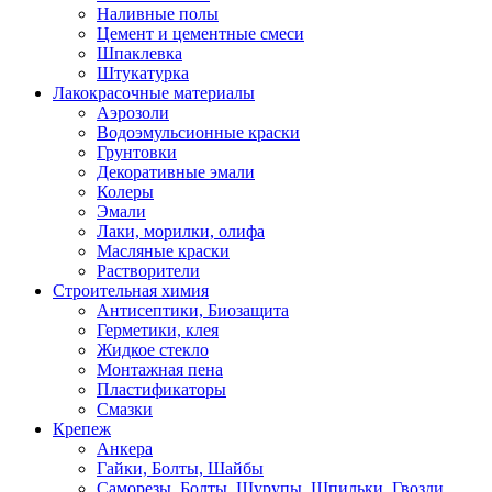
Наливные полы
Цемент и цементные смеси
Шпаклевка
Штукатурка
Лакокрасочные материалы
Аэрозоли
Водоэмульсионные краски
Грунтовки
Декоративные эмали
Колеры
Эмали
Лаки, морилки, олифа
Масляные краски
Растворители
Строительная химия
Антисептики, Биозащита
Герметики, клея
Жидкое стекло
Монтажная пена
Пластификаторы
Смазки
Крепеж
Анкера
Гайки, Болты, Шайбы
Саморезы, Болты, Шурупы, Шпильки, Гвозди