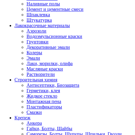
Наливные полы
Цемент и цементные смеси
Шпаклевка
Штукатурка
Лакокрасочные материалы
Аэрозоли
Водоэмульсионные краски
Грунтовки
Декоративные эмали
Колеры
Эмали
Лаки, морилки, олифа
Масляные краски
Растворители
Строительная химия
Антисептики, Биозащита
Герметики, клея
Жидкое стекло
Монтажная пена
Пластификаторы
Смазки
Крепеж
Анкера
Гайки, Болты, Шайбы
Саморезы, Болты, Шурупы, Шпильки, Гвозди