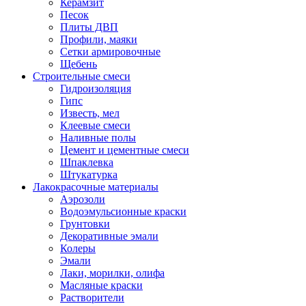
Керамзит
Песок
Плиты ДВП
Профили, маяки
Сетки армировочные
Щебень
Строительные смеси
Гидроизоляция
Гипс
Известь, мел
Клеевые смеси
Наливные полы
Цемент и цементные смеси
Шпаклевка
Штукатурка
Лакокрасочные материалы
Аэрозоли
Водоэмульсионные краски
Грунтовки
Декоративные эмали
Колеры
Эмали
Лаки, морилки, олифа
Масляные краски
Растворители