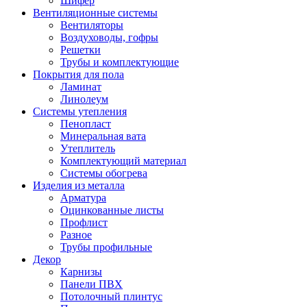
Шифер
Вентиляционные системы
Вентиляторы
Воздуховоды, гофры
Решетки
Трубы и комплектующие
Покрытия для пола
Ламинат
Линолеум
Системы утепления
Пенопласт
Минеральная вата
Утеплитель
Комплектующий материал
Системы обогрева
Изделия из металла
Арматура
Оцинкованные листы
Профлист
Разное
Трубы профильные
Декор
Карнизы
Панели ПВХ
Потолочный плинтус