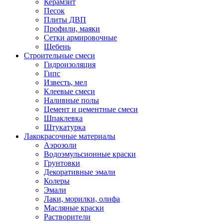
Керамзит
Песок
Плиты ДВП
Профили, маяки
Сетки армировочные
Щебень
Строительные смеси
Гидроизоляция
Гипс
Известь, мел
Клеевые смеси
Наливные полы
Цемент и цементные смеси
Шпаклевка
Штукатурка
Лакокрасочные материалы
Аэрозоли
Водоэмульсионные краски
Грунтовки
Декоративные эмали
Колеры
Эмали
Лаки, морилки, олифа
Масляные краски
Растворители