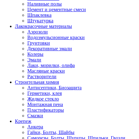
Наливные полы
Цемент и цементные смеси
Шпаклевка
Штукатурка
Лакокрасочные материалы
Аэрозоли
Водоэмульсионные краски
Грунтовки
Декоративные эмали
Колеры
Эмали
Лаки, морилки, олифа
Масляные краски
Растворители
Строительная химия
Антисептики, Биозащита
Герметики, клея
Жидкое стекло
Монтажная пена
Пластификаторы
Смазки
Крепеж
Анкера
Гайки, Болты, Шайбы
Саморезы, Болты, Шурупы, Шпильки, Гвозди