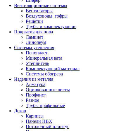
Шифер
Вентиляционные системы
Вентиляторы
Воздуховоды, гофры
Решетки
Трубы и комплектующие
Покрытия для пола
Ламинат
Линолеум
Системы утепления
Пенопласт
Минеральная вата
Утеплитель
Комплектующий материал
Системы обогрева
Изделия из металла
Арматура
Оцинкованные листы
Профлист
Разное
Трубы профильные
Декор
Карнизы
Панели ПВХ
Потолочный плинтус