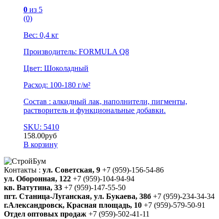
0
из 5
(0)
Вес: 0,4 кг
Производитель: FORMULA Q8
Цвет: Шоколадный
Расход: 100-180 г/м²
Состав : алкидный лак, наполнители, пигменты,
растворитель и функциональные добавки.
SKU: 5410
158.00
руб
В корзину
Контакты :
ул. Советская, 9
+7 (959)-156-54-86
ул. Оборонная, 122
+7 (959)-104-94-94
кв. Ватутина, 33
+7 (959)-147-55-50
пгт. Станица-Луганская, ул. Букаева, 38б
+7 (959)-234-34-34
г.Александровск, Красная площадь, 10
+7 (959)-579-50-91
Отдел оптовых продаж
+7 (959)-502-41-11