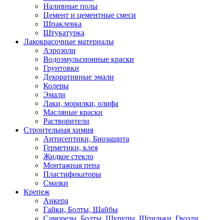
Наливные полы
Цемент и цементные смеси
Шпаклевка
Штукатурка
Лакокрасочные материалы
Аэрозоли
Водоэмульсионные краски
Грунтовки
Декоративные эмали
Колеры
Эмали
Лаки, морилки, олифа
Масляные краски
Растворители
Строительная химия
Антисептики, Биозащита
Герметики, клея
Жидкое стекло
Монтажная пена
Пластификаторы
Смазки
Крепеж
Анкера
Гайки, Болты, Шайбы
Саморезы, Болты, Шурупы, Шпильки, Гвозди