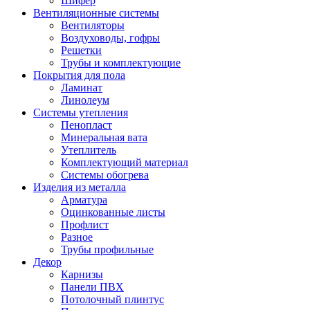
Шифер
Вентиляционные системы
Вентиляторы
Воздуховоды, гофры
Решетки
Трубы и комплектующие
Покрытия для пола
Ламинат
Линолеум
Системы утепления
Пенопласт
Минеральная вата
Утеплитель
Комплектующий материал
Системы обогрева
Изделия из металла
Арматура
Оцинкованные листы
Профлист
Разное
Трубы профильные
Декор
Карнизы
Панели ПВХ
Потолочный плинтус