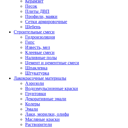
Керамзит
Песок
Плиты ДВП
Профили, маяки
Сетки армировочные
Щебень
Строительные смеси
Гидроизоляция
Гипс
Известь, мел
Клеевые смеси
Наливные полы
Цемент и цементные смеси
Шпаклевка
Штукатурка
Лакокрасочные материалы
Аэрозоли
Водоэмульсионные краски
Грунтовки
Декоративные эмали
Колеры
Эмали
Лаки, морилки, олифа
Масляные краски
Растворители