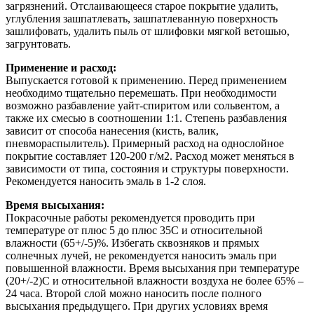
загрязнений. Отслаивающееся старое покрытие удалить,
углубления зашпатлевать, зашпатлеванную поверхность
зашлифовать, удалить пыль от шлифовки мягкой ветошью,
загрунтовать.
Применение и расход:
Выпускается готовой к применению. Перед применением
необходимо тщательно перемешать. При необходимости
возможно разбавление уайт-спиритом или сольвентом, а
также их смесью в соотношении 1:1. Степень разбавления
зависит от способа нанесения (кисть, валик,
пневмораспылитель). Примерный расход на однослойное
покрытие составляет 120-200 г/м2. Расход может меняться в
зависимости от типа, состояния и структуры поверхности.
Рекомендуется наносить эмаль в 1-2 слоя.
Время высыхания:
Покрасочные работы рекомендуется проводить при
температуре от плюс 5 до плюс 35С и относительной
влажности (65+/-5)%. Избегать сквозняков и прямых
солнечных лучей, не рекомендуется наносить эмаль при
повышенной влажности. Время высыхания при температуре
(20+/-2)С и относительной влажности воздуха не более 65% –
24 часа. Второй слой можно наносить после полного
высыхания предыдущего. При других условиях время