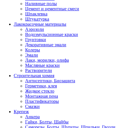
Наливные полы
Цемент и цементные смеси
Шпаклевка
Штукатурка
Лакокрасочные материалы
Аэрозоли
Водоэмульсионные краски
Грунтовки
Декоративные эмали
Колеры
Эмали
Лаки, морилки, олифа
Масляные краски
Растворители
Строительная химия
Антисептики, Биозащита
Герметики, клея
Жидкое стекло
Монтажная пена
Пластификаторы
Смазки
Крепеж
Анкера
Гайки, Болты, Шайбы
Саморезы, Болты, Шурупы, Шпильки, Гвозди