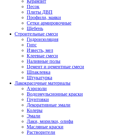
Керамзит
Песок
Плиты ДВП
Профили, маяки
Сетки армировочные
Щебень
Строительные смеси
Гидроизоляция
Гипс
Известь, мел
Клеевые смеси
Наливные полы
Цемент и цементные смеси
Шпаклевка
Штукатурка
Лакокрасочные материалы
Аэрозоли
Водоэмульсионные краски
Грунтовки
Декоративные эмали
Колеры
Эмали
Лаки, морилки, олифа
Масляные краски
Растворители