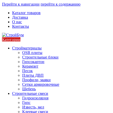
Перейти к навигации
перейти к содержанию
Каталог товаров
Доставка
О нас
Контакты
Категории
Стройматериалы
OSB плиты
Строительные блоки
Гипсокартон
Керамзит
Песок
Плиты ДВП
Профили, маяки
Сетки армировочные
Щебень
Строительные смеси
Гидроизоляция
Гипс
Известь, мел
Клеевые смеси