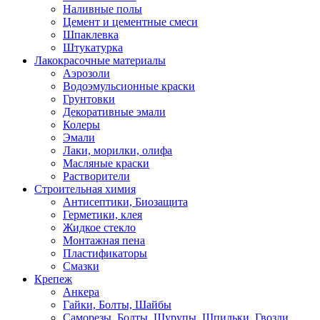
Наливные полы
Цемент и цементные смеси
Шпаклевка
Штукатурка
Лакокрасочные материалы
Аэрозоли
Водоэмульсионные краски
Грунтовки
Декоративные эмали
Колеры
Эмали
Лаки, морилки, олифа
Масляные краски
Растворители
Строительная химия
Антисептики, Биозащита
Герметики, клея
Жидкое стекло
Монтажная пена
Пластификаторы
Смазки
Крепеж
Анкера
Гайки, Болты, Шайбы
Саморезы, Болты, Шурупы, Шпильки, Гвозди