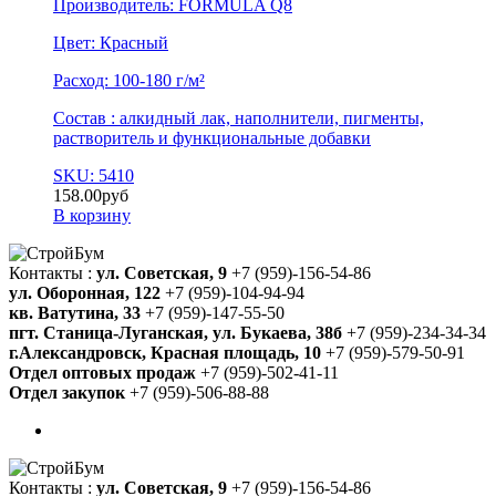
Производитель: FORMULA Q8
Цвет: Красный
Расход: 100-180 г/м²
Состав : алкидный лак, наполнители, пигменты,
растворитель и функциональные добавки
SKU: 5410
158.00
руб
В корзину
Контакты :
ул. Советская, 9
+7 (959)-156-54-86
ул. Оборонная, 122
+7 (959)-104-94-94
кв. Ватутина, 33
+7 (959)-147-55-50
пгт. Станица-Луганская, ул. Букаева, 38б
+7 (959)-234-34-34
г.Александровск, Красная площадь, 10
+7 (959)-579-50-91
Отдел оптовых продаж
+7 (959)-502-41-11
Отдел закупок
+7 (959)-506-88-88
Контакты :
ул. Советская, 9
+7 (959)-156-54-86