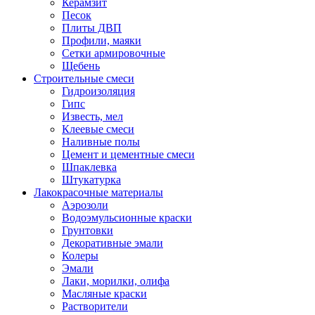
Керамзит
Песок
Плиты ДВП
Профили, маяки
Сетки армировочные
Щебень
Строительные смеси
Гидроизоляция
Гипс
Известь, мел
Клеевые смеси
Наливные полы
Цемент и цементные смеси
Шпаклевка
Штукатурка
Лакокрасочные материалы
Аэрозоли
Водоэмульсионные краски
Грунтовки
Декоративные эмали
Колеры
Эмали
Лаки, морилки, олифа
Масляные краски
Растворители