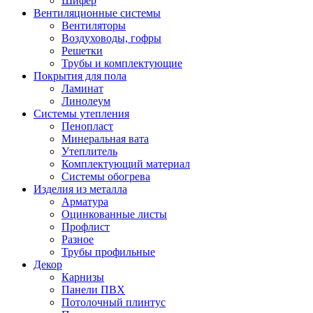
Шифер
Вентиляционные системы
Вентиляторы
Воздуховоды, гофры
Решетки
Трубы и комплектующие
Покрытия для пола
Ламинат
Линолеум
Системы утепления
Пенопласт
Минеральная вата
Утеплитель
Комплектующий материал
Системы обогрева
Изделия из металла
Арматура
Оцинкованные листы
Профлист
Разное
Трубы профильные
Декор
Карнизы
Панели ПВХ
Потолочный плинтус