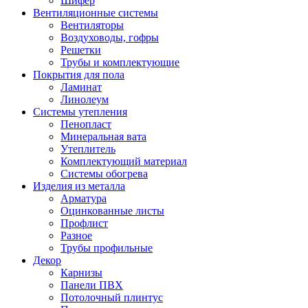
Шифер
Вентиляционные системы
Вентиляторы
Воздуховоды, гофры
Решетки
Трубы и комплектующие
Покрытия для пола
Ламинат
Линолеум
Системы утепления
Пенопласт
Минеральная вата
Утеплитель
Комплектующий материал
Системы обогрева
Изделия из металла
Арматура
Оцинкованные листы
Профлист
Разное
Трубы профильные
Декор
Карнизы
Панели ПВХ
Потолочный плинтус