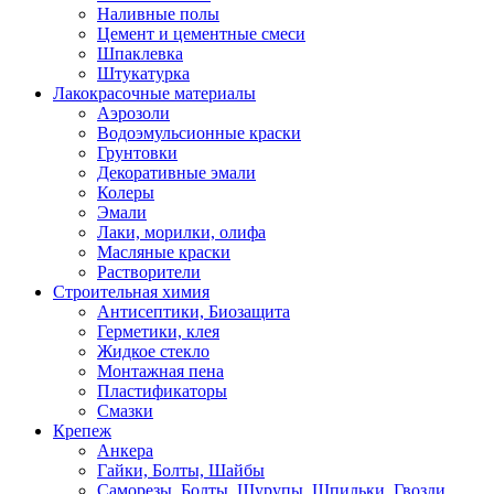
Наливные полы
Цемент и цементные смеси
Шпаклевка
Штукатурка
Лакокрасочные материалы
Аэрозоли
Водоэмульсионные краски
Грунтовки
Декоративные эмали
Колеры
Эмали
Лаки, морилки, олифа
Масляные краски
Растворители
Строительная химия
Антисептики, Биозащита
Герметики, клея
Жидкое стекло
Монтажная пена
Пластификаторы
Смазки
Крепеж
Анкера
Гайки, Болты, Шайбы
Саморезы, Болты, Шурупы, Шпильки, Гвозди