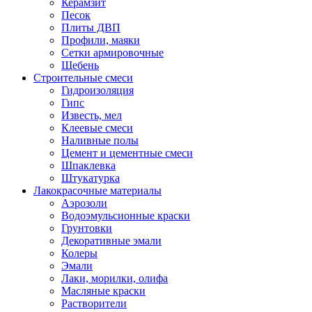
Керамзит
Песок
Плиты ДВП
Профили, маяки
Сетки армировочные
Щебень
Строительные смеси
Гидроизоляция
Гипс
Известь, мел
Клеевые смеси
Наливные полы
Цемент и цементные смеси
Шпаклевка
Штукатурка
Лакокрасочные материалы
Аэрозоли
Водоэмульсионные краски
Грунтовки
Декоративные эмали
Колеры
Эмали
Лаки, морилки, олифа
Масляные краски
Растворители