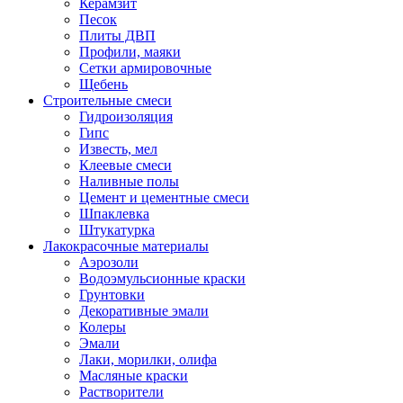
Керамзит
Песок
Плиты ДВП
Профили, маяки
Сетки армировочные
Щебень
Строительные смеси
Гидроизоляция
Гипс
Известь, мел
Клеевые смеси
Наливные полы
Цемент и цементные смеси
Шпаклевка
Штукатурка
Лакокрасочные материалы
Аэрозоли
Водоэмульсионные краски
Грунтовки
Декоративные эмали
Колеры
Эмали
Лаки, морилки, олифа
Масляные краски
Растворители