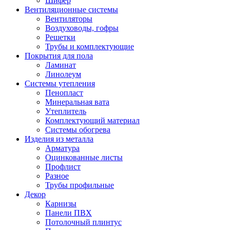
Шифер
Вентиляционные системы
Вентиляторы
Воздуховоды, гофры
Решетки
Трубы и комплектующие
Покрытия для пола
Ламинат
Линолеум
Системы утепления
Пенопласт
Минеральная вата
Утеплитель
Комплектующий материал
Системы обогрева
Изделия из металла
Арматура
Оцинкованные листы
Профлист
Разное
Трубы профильные
Декор
Карнизы
Панели ПВХ
Потолочный плинтус