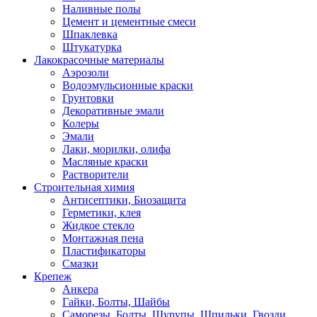
Наливные полы
Цемент и цементные смеси
Шпаклевка
Штукатурка
Лакокрасочные материалы
Аэрозоли
Водоэмульсионные краски
Грунтовки
Декоративные эмали
Колеры
Эмали
Лаки, морилки, олифа
Масляные краски
Растворители
Строительная химия
Антисептики, Биозащита
Герметики, клея
Жидкое стекло
Монтажная пена
Пластификаторы
Смазки
Крепеж
Анкера
Гайки, Болты, Шайбы
Саморезы, Болты, Шурупы, Шпильки, Гвозди