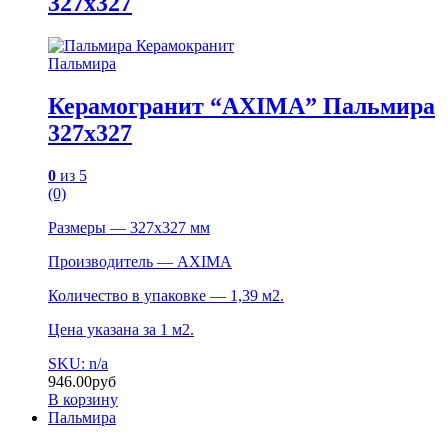
327х327
Пальмира
Керамогранит “AXIMA” Пальмира
327х327
0
из 5
(0)
Размеры — 327х327 мм
Производитель — AXIMA
Количество в упаковке — 1,39 м2.
Цена указана за 1 м2.
SKU: n/a
946.00
руб
В корзину
Пальмира