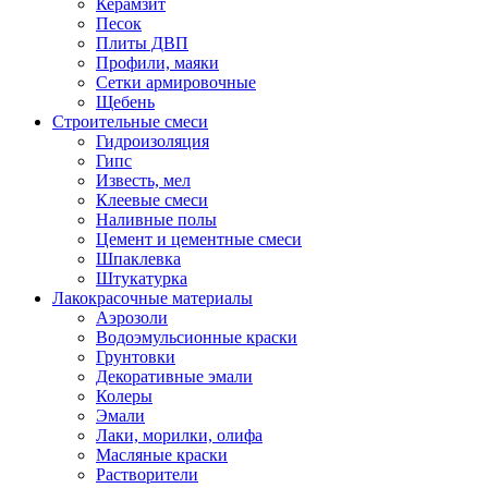
Керамзит
Песок
Плиты ДВП
Профили, маяки
Сетки армировочные
Щебень
Строительные смеси
Гидроизоляция
Гипс
Известь, мел
Клеевые смеси
Наливные полы
Цемент и цементные смеси
Шпаклевка
Штукатурка
Лакокрасочные материалы
Аэрозоли
Водоэмульсионные краски
Грунтовки
Декоративные эмали
Колеры
Эмали
Лаки, морилки, олифа
Масляные краски
Растворители