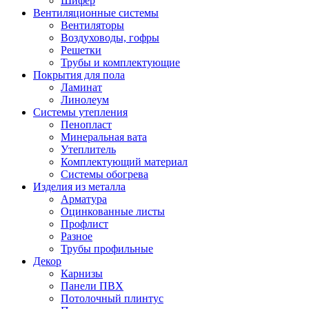
Шифер
Вентиляционные системы
Вентиляторы
Воздуховоды, гофры
Решетки
Трубы и комплектующие
Покрытия для пола
Ламинат
Линолеум
Системы утепления
Пенопласт
Минеральная вата
Утеплитель
Комплектующий материал
Системы обогрева
Изделия из металла
Арматура
Оцинкованные листы
Профлист
Разное
Трубы профильные
Декор
Карнизы
Панели ПВХ
Потолочный плинтус