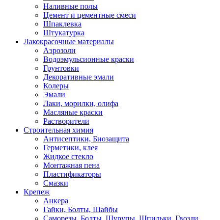
Наливные полы
Цемент и цементные смеси
Шпаклевка
Штукатурка
Лакокрасочные материалы
Аэрозоли
Водоэмульсионные краски
Грунтовки
Декоративные эмали
Колеры
Эмали
Лаки, морилки, олифа
Масляные краски
Растворители
Строительная химия
Антисептики, Биозащита
Герметики, клея
Жидкое стекло
Монтажная пена
Пластификаторы
Смазки
Крепеж
Анкера
Гайки, Болты, Шайбы
Саморезы, Болты, Шурупы, Шпильки, Гвозди