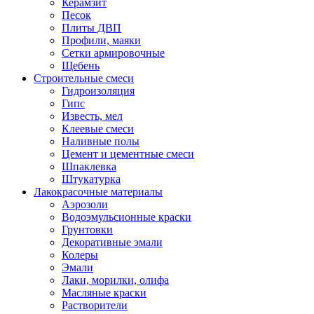
Керамзит
Песок
Плиты ДВП
Профили, маяки
Сетки армировочные
Щебень
Строительные смеси
Гидроизоляция
Гипс
Известь, мел
Клеевые смеси
Наливные полы
Цемент и цементные смеси
Шпаклевка
Штукатурка
Лакокрасочные материалы
Аэрозоли
Водоэмульсионные краски
Грунтовки
Декоративные эмали
Колеры
Эмали
Лаки, морилки, олифа
Масляные краски
Растворители