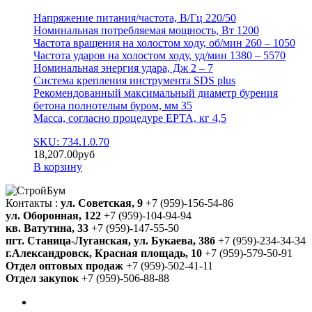
Напряжение питания/частота, В/Гц 220/50
Номинальная потребляемая мощность, Вт 1200
Частота вращения на холостом ходу, об/мин 260 – 1050
Частота ударов на холостом ходу, уд/мин 1380 – 5570
Номинальная энергия удара, Дж 2 – 7
Система крепления инструмента SDS plus
Рекомендованный максимальный диаметр бурения
бетона полнотелым буром, мм 35
Масса, согласно процедуре ЕРТА, кг 4,5
SKU: 734.1.0.70
18,207.00
руб
В корзину
Контакты :
ул. Советская, 9
+7 (959)-156-54-86
ул. Оборонная, 122
+7 (959)-104-94-94
кв. Ватутина, 33
+7 (959)-147-55-50
пгт. Станица-Луганская, ул. Букаева, 38б
+7 (959)-234-34-34
г.Александровск, Красная площадь, 10
+7 (959)-579-50-91
Отдел оптовых продаж
+7 (959)-502-41-11
Отдел закупок
+7 (959)-506-88-88