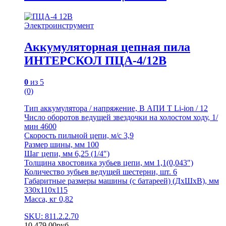
Электроинструмент
Аккумуляторная цепная пила
ИНТЕРСКОЛ ПЦА-4/12В
0
из 5
(0)
Тип аккумулятора / напряжение, В АПИ Т Li-ion / 12
Число оборотов ведущей звездочки на холостом ходу, 1/
мин 4600
Скорость пильной цепи, м/с 3,9
Размер шины, мм 100
Шаг цепи, мм 6,25 (1/4″)
Толщина хвостовика зубьев цепи, мм 1,1(0,043″)
Количество зубьев ведущей шестерни, шт. 6
Габаритные размеры машины (с батареей) (ДхШхВ), мм
330х110х115
Масса, кг 0,82
SKU: 811.2.2.70
10,479.00
руб