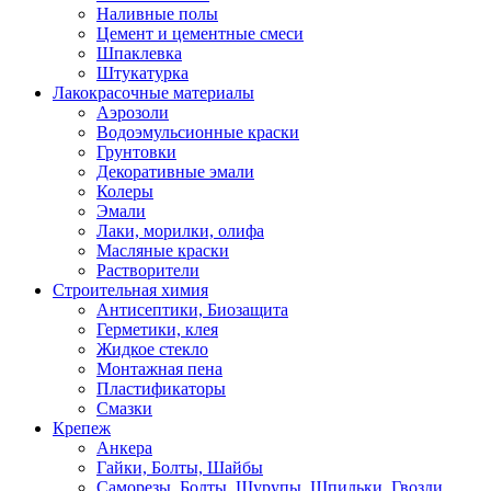
Наливные полы
Цемент и цементные смеси
Шпаклевка
Штукатурка
Лакокрасочные материалы
Аэрозоли
Водоэмульсионные краски
Грунтовки
Декоративные эмали
Колеры
Эмали
Лаки, морилки, олифа
Масляные краски
Растворители
Строительная химия
Антисептики, Биозащита
Герметики, клея
Жидкое стекло
Монтажная пена
Пластификаторы
Смазки
Крепеж
Анкера
Гайки, Болты, Шайбы
Саморезы, Болты, Шурупы, Шпильки, Гвозди