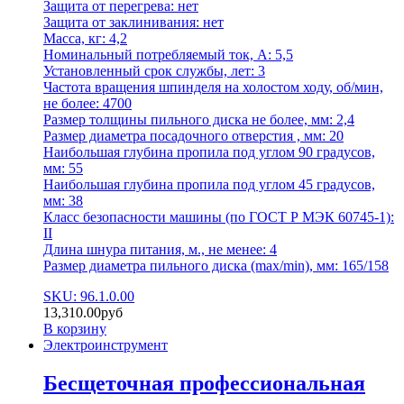
Защита от перегрева: нет
Защита от заклинивания: нет
Масса, кг: 4,2
Номинальный потребляемый ток, А: 5,5
Установленный срок службы, лет: 3
Частота вращения шпинделя на холостом ходу, об/мин,
не более: 4700
Размер толщины пильного диска не более, мм: 2,4
Размер диаметра посадочного отверстия , мм: 20
Наибольшая глубина пропила под углом 90 градусов,
мм: 55
Наибольшая глубина пропила под углом 45 градусов,
мм: 38
Класс безопасности машины (по ГОСТ Р МЭК 60745-1):
II
Длина шнура питания, м., не менее: 4
Размер диаметра пильного диска (max/min), мм: 165/158
SKU: 96.1.0.00
13,310.00
руб
В корзину
Электроинструмент
Бесщеточная профессиональная