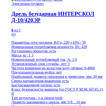
Электроинструмент
Дрель безударная ИНТЕРСКОЛ
Д-10/420ЭР
0
из 5
(0)
Параметры сети питания, В/Гц: 220 ±10% / 50
Номинальная потребляемая мощность, Вт: 420
Регулировка оборотов: есть
Масса, кг: 1,3
Номинальный потребляемый ток, А: 1,9
Установленный срок службы, лет: 3
Частота вращения на холостом ходу, об/мин: 0-4000
Предохранительная муфта: нет
Наибольший диаметр сверления в древесине, мм: 20 мм
Смена направления вращения: есть
Быстрозажимной патрон: есть
Класс безопасности машины (по ГОСТ Р МЭК 60745-1):
II
Тип редуктора : 1-о скоростной
Диаметр зажимаемого сверла, мм: 0,8…10 мм