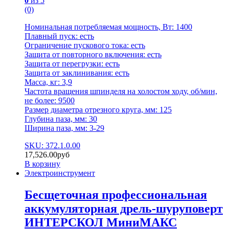
0
из 5
(0)
Номинальная потребляемая мощность, Вт: 1400
Плавный пуск: есть
Ограничение пускового тока: есть
Защита от повторного включения: есть
Защита от перегрузки: есть
Защита от заклинивания: есть
Масса, кг: 3,9
Частота вращения шпинделя на холостом ходу, об/мин,
не более: 9500
Размер диаметра отрезного круга, мм: 125
Глубина паза, мм: 30
Ширина паза, мм: 3-29
SKU: 372.1.0.00
17,526.00
руб
В корзину
Электроинструмент
Бесщеточная профессиональная
аккумуляторная дрель-шуруповерт
ИНТЕРСКОЛ МиниМАКС