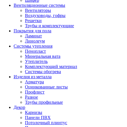
Шифер
Вентиляционные системы
Вентиляторы
Воздуховоды, гофры
Решетки
Трубы и комплектующие
Покрытия для пола
Ламинат
Линолеум
Системы утепления
Пенопласт
Минеральная вата
Утеплитель
Комплектующий материал
Системы обогрева
Изделия из металла
Арматура
Оцинкованные листы
Профлист
Разное
Трубы профильные
Декор
Карнизы
Панели ПВХ
Потолочный плинтус