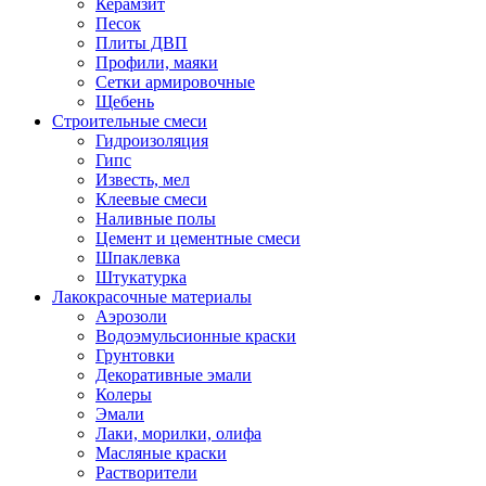
Керамзит
Песок
Плиты ДВП
Профили, маяки
Сетки армировочные
Щебень
Строительные смеси
Гидроизоляция
Гипс
Известь, мел
Клеевые смеси
Наливные полы
Цемент и цементные смеси
Шпаклевка
Штукатурка
Лакокрасочные материалы
Аэрозоли
Водоэмульсионные краски
Грунтовки
Декоративные эмали
Колеры
Эмали
Лаки, морилки, олифа
Масляные краски
Растворители