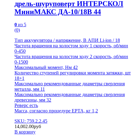
дрель-шуруповерт ИНТЕРСКОЛ
МиниМАКС ДА-10/18В 44
0
из 5
(0)
Тип аккумулятора / напряжение, В АПИ Li-ion / 18
Частота вращения на холостом ходу 1 скорость, об/мин
0-450
Частота вращения на холостом ходу 2 скорость, об/мин
0-1500
Максимальный момент, Нм 42
Количество ступеней регулировки момента затяжки, шт
18+1
Максимально рекомендованные диаметры сверления
металла, мм 11
Максимально рекомендованные диаметры сверления
древесины, мм 32
Реверс есть
Масса, согласно процедуре ЕРТА, кг 1,2
SKU: 759.2.2.45
14,002.00
руб
В корзину