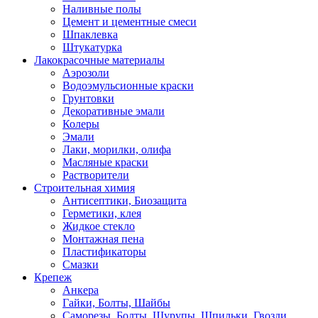
Наливные полы
Цемент и цементные смеси
Шпаклевка
Штукатурка
Лакокрасочные материалы
Аэрозоли
Водоэмульсионные краски
Грунтовки
Декоративные эмали
Колеры
Эмали
Лаки, морилки, олифа
Масляные краски
Растворители
Строительная химия
Антисептики, Биозащита
Герметики, клея
Жидкое стекло
Монтажная пена
Пластификаторы
Смазки
Крепеж
Анкера
Гайки, Болты, Шайбы
Саморезы, Болты, Шурупы, Шпильки, Гвозди