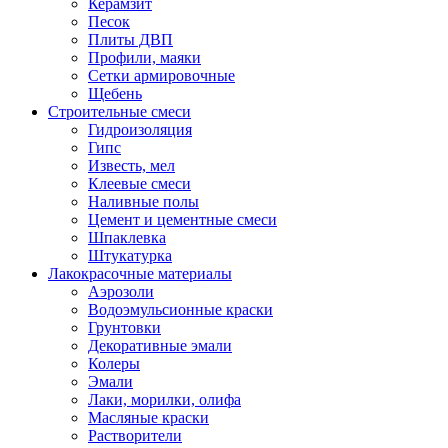
Керамзит
Песок
Плиты ДВП
Профили, маяки
Сетки армировочные
Щебень
Строительные смеси
Гидроизоляция
Гипс
Известь, мел
Клеевые смеси
Наливные полы
Цемент и цементные смеси
Шпаклевка
Штукатурка
Лакокрасочные материалы
Аэрозоли
Водоэмульсионные краски
Грунтовки
Декоративные эмали
Колеры
Эмали
Лаки, морилки, олифа
Масляные краски
Растворители