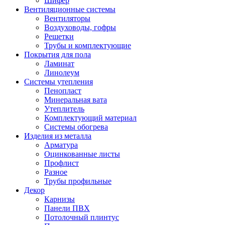
Шифер
Вентиляционные системы
Вентиляторы
Воздуховоды, гофры
Решетки
Трубы и комплектующие
Покрытия для пола
Ламинат
Линолеум
Системы утепления
Пенопласт
Минеральная вата
Утеплитель
Комплектующий материал
Системы обогрева
Изделия из металла
Арматура
Оцинкованные листы
Профлист
Разное
Трубы профильные
Декор
Карнизы
Панели ПВХ
Потолочный плинтус