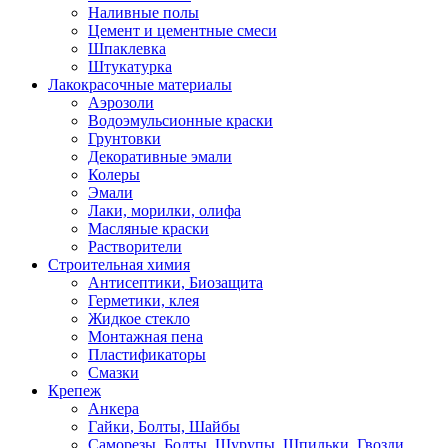
Наливные полы
Цемент и цементные смеси
Шпаклевка
Штукатурка
Лакокрасочные материалы
Аэрозоли
Водоэмульсионные краски
Грунтовки
Декоративные эмали
Колеры
Эмали
Лаки, морилки, олифа
Масляные краски
Растворители
Строительная химия
Антисептики, Биозащита
Герметики, клея
Жидкое стекло
Монтажная пена
Пластификаторы
Смазки
Крепеж
Анкера
Гайки, Болты, Шайбы
Саморезы, Болты, Шурупы, Шпильки, Гвозди