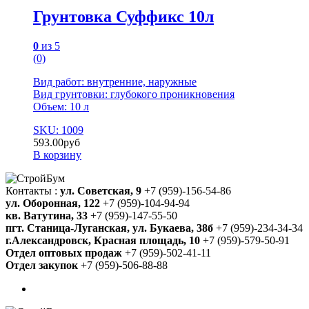
Грунтовка Суффикс 10л
0
из 5
(0)
Вид работ: внутренние, наружные
Вид грунтовки: глубокого проникновения
Объем: 10 л
SKU: 1009
593.00
руб
В корзину
Контакты :
ул. Советская, 9
+7 (959)-156-54-86
ул. Оборонная, 122
+7 (959)-104-94-94
кв. Ватутина, 33
+7 (959)-147-55-50
пгт. Станица-Луганская, ул. Букаева, 38б
+7 (959)-234-34-34
г.Александровск, Красная площадь, 10
+7 (959)-579-50-91
Отдел оптовых продаж
+7 (959)-502-41-11
Отдел закупок
+7 (959)-506-88-88