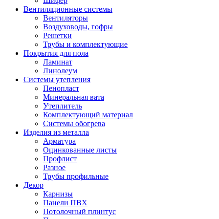
Шифер
Вентиляционные системы
Вентиляторы
Воздуховоды, гофры
Решетки
Трубы и комплектующие
Покрытия для пола
Ламинат
Линолеум
Системы утепления
Пенопласт
Минеральная вата
Утеплитель
Комплектующий материал
Системы обогрева
Изделия из металла
Арматура
Оцинкованные листы
Профлист
Разное
Трубы профильные
Декор
Карнизы
Панели ПВХ
Потолочный плинтус