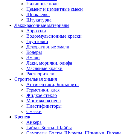
Наливные полы
Цемент и цементные смеси
Шпаклевка
Штукатурка
Лакокрасочные материалы
Аэрозоли
Водоэмульсионные краски
Грунтовки
Декоративные эмали
Колеры
Эмали
Лаки, морилки, олифа
Масляные краски
Растворители
Строительная химия
Антисептики, Биозащита
Герметики, клея
Жидкое стекло
Монтажная пена
Пластификаторы
Смазки
Крепеж
Анкера
Гайки, Болты, Шайбы
Саморезы, Болты, Шурупы, Шпильки, Гвозди