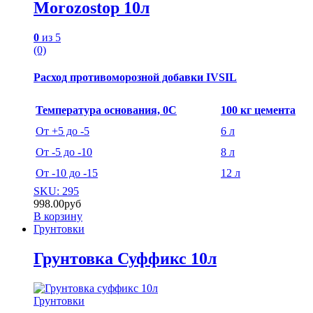
Morozostop 10л
0
из 5
(0)
Расход противоморозной добавки IVSIL
Температура основания, 0С
100 кг цемента
От +5 до -5
6 л
От -5 до -10
8 л
От -10 до -15
12 л
SKU: 295
998.00
руб
В корзину
Грунтовки
Грунтовка Суффикс 10л
Грунтовки