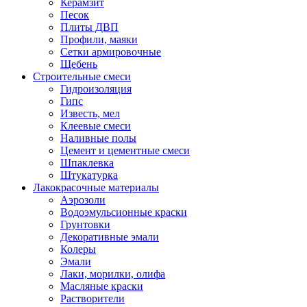
Керамзит
Песок
Плиты ДВП
Профили, маяки
Сетки армировочные
Щебень
Строительные смеси
Гидроизоляция
Гипс
Известь, мел
Клеевые смеси
Наливные полы
Цемент и цементные смеси
Шпаклевка
Штукатурка
Лакокрасочные материалы
Аэрозоли
Водоэмульсионные краски
Грунтовки
Декоративные эмали
Колеры
Эмали
Лаки, морилки, олифа
Масляные краски
Растворители