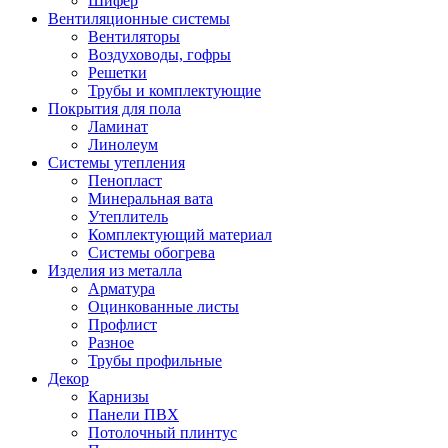
Шифер
Вентиляционные системы
Вентиляторы
Воздуховоды, гофры
Решетки
Трубы и комплектующие
Покрытия для пола
Ламинат
Линолеум
Системы утепления
Пенопласт
Минеральная вата
Утеплитель
Комплектующий материал
Системы обогрева
Изделия из металла
Арматура
Оцинкованные листы
Профлист
Разное
Трубы профильные
Декор
Карнизы
Панели ПВХ
Потолочный плинтус