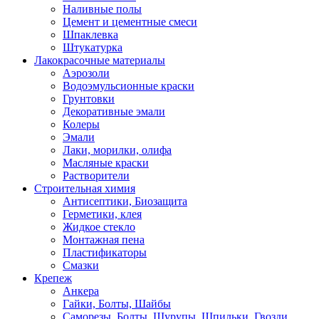
Наливные полы
Цемент и цементные смеси
Шпаклевка
Штукатурка
Лакокрасочные материалы
Аэрозоли
Водоэмульсионные краски
Грунтовки
Декоративные эмали
Колеры
Эмали
Лаки, морилки, олифа
Масляные краски
Растворители
Строительная химия
Антисептики, Биозащита
Герметики, клея
Жидкое стекло
Монтажная пена
Пластификаторы
Смазки
Крепеж
Анкера
Гайки, Болты, Шайбы
Саморезы, Болты, Шурупы, Шпильки, Гвозди