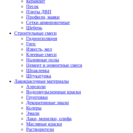
Керамзит
Песок
Плиты ДВП
Профили, маяки
Сетки армировочные
Щебень
Строительные смеси
Гидроизоляция
Гипс
Известь, мел
Клеевые смеси
Наливные полы
Цемент и цементные смеси
Шпаклевка
Штукатурка
Лакокрасочные материалы
Аэрозоли
Водоэмульсионные краски
Грунтовки
Декоративные эмали
Колеры
Эмали
Лаки, морилки, олифа
Масляные краски
Растворители