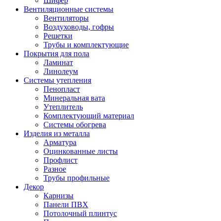
Шифер
Вентиляционные системы
Вентиляторы
Воздуховоды, гофры
Решетки
Трубы и комплектующие
Покрытия для пола
Ламинат
Линолеум
Системы утепления
Пенопласт
Минеральная вата
Утеплитель
Комплектующий материал
Системы обогрева
Изделия из металла
Арматура
Оцинкованные листы
Профлист
Разное
Трубы профильные
Декор
Карнизы
Панели ПВХ
Потолочный плинтус