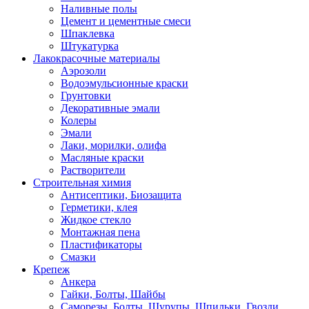
Наливные полы
Цемент и цементные смеси
Шпаклевка
Штукатурка
Лакокрасочные материалы
Аэрозоли
Водоэмульсионные краски
Грунтовки
Декоративные эмали
Колеры
Эмали
Лаки, морилки, олифа
Масляные краски
Растворители
Строительная химия
Антисептики, Биозащита
Герметики, клея
Жидкое стекло
Монтажная пена
Пластификаторы
Смазки
Крепеж
Анкера
Гайки, Болты, Шайбы
Саморезы, Болты, Шурупы, Шпильки, Гвозди