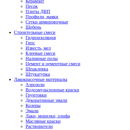
Керамзит
Песок
Плиты ДВП
Профили, маяки
Сетки армировочные
Щебень
Строительные смеси
Гидроизоляция
Гипс
Известь, мел
Клеевые смеси
Наливные полы
Цемент и цементные смеси
Шпаклевка
Штукатурка
Лакокрасочные материалы
Аэрозоли
Водоэмульсионные краски
Грунтовки
Декоративные эмали
Колеры
Эмали
Лаки, морилки, олифа
Масляные краски
Растворители