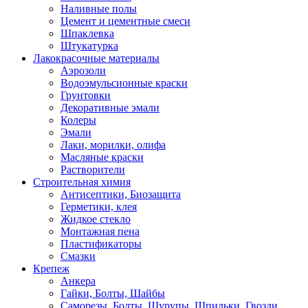
Наливные полы
Цемент и цементные смеси
Шпаклевка
Штукатурка
Лакокрасочные материалы
Аэрозоли
Водоэмульсионные краски
Грунтовки
Декоративные эмали
Колеры
Эмали
Лаки, морилки, олифа
Масляные краски
Растворители
Строительная химия
Антисептики, Биозащита
Герметики, клея
Жидкое стекло
Монтажная пена
Пластификаторы
Смазки
Крепеж
Анкера
Гайки, Болты, Шайбы
Саморезы, Болты, Шурупы, Шпильки, Гвозди