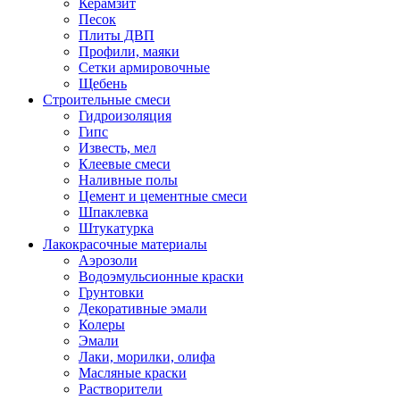
Керамзит
Песок
Плиты ДВП
Профили, маяки
Сетки армировочные
Щебень
Строительные смеси
Гидроизоляция
Гипс
Известь, мел
Клеевые смеси
Наливные полы
Цемент и цементные смеси
Шпаклевка
Штукатурка
Лакокрасочные материалы
Аэрозоли
Водоэмульсионные краски
Грунтовки
Декоративные эмали
Колеры
Эмали
Лаки, морилки, олифа
Масляные краски
Растворители