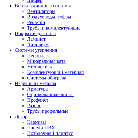
Шифер
Вентиляционные системы
Вентиляторы
Воздуховоды, гофры
Решетки
Трубы и комплектующие
Покрытия для пола
Ламинат
Линолеум
Системы утепления
Пенопласт
Минеральная вата
Утеплитель
Комплектующий материал
Системы обогрева
Изделия из металла
Арматура
Оцинкованные листы
Профлист
Разное
Трубы профильные
Декор
Карнизы
Панели ПВХ
Потолочный плинтус