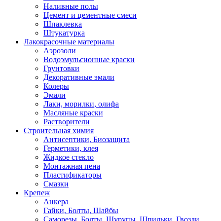
Наливные полы
Цемент и цементные смеси
Шпаклевка
Штукатурка
Лакокрасочные материалы
Аэрозоли
Водоэмульсионные краски
Грунтовки
Декоративные эмали
Колеры
Эмали
Лаки, морилки, олифа
Масляные краски
Растворители
Строительная химия
Антисептики, Биозащита
Герметики, клея
Жидкое стекло
Монтажная пена
Пластификаторы
Смазки
Крепеж
Анкера
Гайки, Болты, Шайбы
Саморезы, Болты, Шурупы, Шпильки, Гвозди