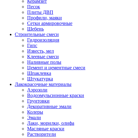
Керамзит
Песок
Плиты ДВП
Профили, маяки
Сетки армировочные
Щебень
Строительные смеси
Гидроизоляция
Гипс
Известь, мел
Клеевые смеси
Наливные полы
Цемент и цементные смеси
Шпаклевка
Штукатурка
Лакокрасочные материалы
Аэрозоли
Водоэмульсионные краски
Грунтовки
Декоративные эмали
Колеры
Эмали
Лаки, морилки, олифа
Масляные краски
Растворители