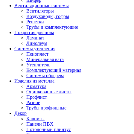
Шифер
Вентиляционные системы
Вентиляторы
Воздуховоды, гофры
Решетки
Трубы и комплектующие
Покрытия для пола
Ламинат
Линолеум
Системы утепления
Пенопласт
Минеральная вата
Утеплитель
Комплектующий материал
Системы обогрева
Изделия из металла
Арматура
Оцинкованные листы
Профлист
Разное
Трубы профильные
Декор
Карнизы
Панели ПВХ
Потолочный плинтус