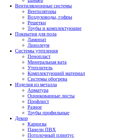
Шифер
Вентиляционные системы
Вентиляторы
Воздуховоды, гофры
Решетки
Трубы и комплектующие
Покрытия для пола
Ламинат
Линолеум
Системы утепления
Пенопласт
Минеральная вата
Утеплитель
Комплектующий материал
Системы обогрева
Изделия из металла
Арматура
Оцинкованные листы
Профлист
Разное
Трубы профильные
Декор
Карнизы
Панели ПВХ
Потолочный плинтус