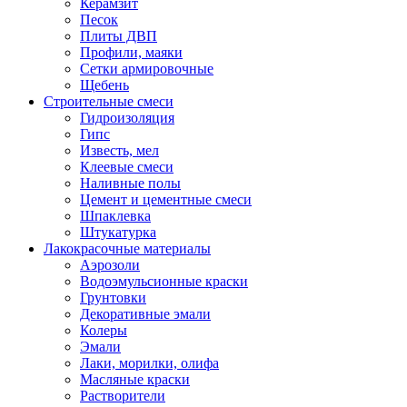
Керамзит
Песок
Плиты ДВП
Профили, маяки
Сетки армировочные
Щебень
Строительные смеси
Гидроизоляция
Гипс
Известь, мел
Клеевые смеси
Наливные полы
Цемент и цементные смеси
Шпаклевка
Штукатурка
Лакокрасочные материалы
Аэрозоли
Водоэмульсионные краски
Грунтовки
Декоративные эмали
Колеры
Эмали
Лаки, морилки, олифа
Масляные краски
Растворители