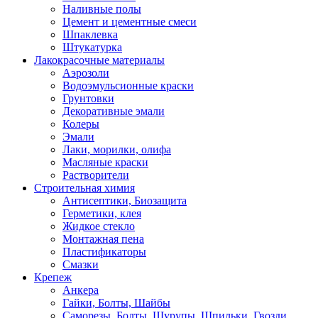
Наливные полы
Цемент и цементные смеси
Шпаклевка
Штукатурка
Лакокрасочные материалы
Аэрозоли
Водоэмульсионные краски
Грунтовки
Декоративные эмали
Колеры
Эмали
Лаки, морилки, олифа
Масляные краски
Растворители
Строительная химия
Антисептики, Биозащита
Герметики, клея
Жидкое стекло
Монтажная пена
Пластификаторы
Смазки
Крепеж
Анкера
Гайки, Болты, Шайбы
Саморезы, Болты, Шурупы, Шпильки, Гвозди