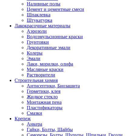
Наливные полы
Цемент и цементные смеси
Шпаклевка
Штукатурка
Лакокрасочные материалы
Аэрозоли
Водоэмульсионные краски
Грунтовки
Декоративные эмали
Колеры
Эмали
Лаки, морилки, олифа
Масляные краски
Растворители
Строительная химия
Антисептики, Биозащита
Герметики, клея
Жидкое стекло
Монтажная пена
Пластификаторы
Смазки
Крепеж
Анкера
Гайки, Болты, Шайбы
Саморезы, Болты, Шурупы, Шпильки, Гвозди