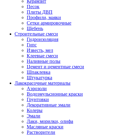
Керамзит
Песок
Плиты ДВП
Профили, маяки
Сетки армировочные
Щебень
Строительные смеси
Гидроизоляция
Гипс
Известь, мел
Клеевые смеси
Наливные полы
Цемент и цементные смеси
Шпаклевка
Штукатурка
Лакокрасочные материалы
Аэрозоли
Водоэмульсионные краски
Грунтовки
Декоративные эмали
Колеры
Эмали
Лаки, морилки, олифа
Масляные краски
Растворители