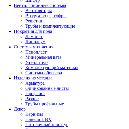
Шифер
Вентиляционные системы
Вентиляторы
Воздуховоды, гофры
Решетки
Трубы и комплектующие
Покрытия для пола
Ламинат
Линолеум
Системы утепления
Пенопласт
Минеральная вата
Утеплитель
Комплектующий материал
Системы обогрева
Изделия из металла
Арматура
Оцинкованные листы
Профлист
Разное
Трубы профильные
Декор
Карнизы
Панели ПВХ
Потолочный плинтус