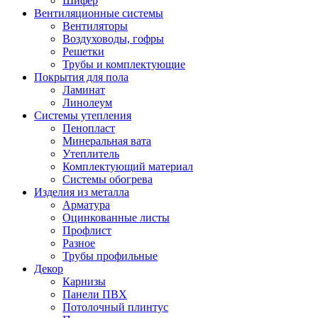
Шифер
Вентиляционные системы
Вентиляторы
Воздуховоды, гофры
Решетки
Трубы и комплектующие
Покрытия для пола
Ламинат
Линолеум
Системы утепления
Пенопласт
Минеральная вата
Утеплитель
Комплектующий материал
Системы обогрева
Изделия из металла
Арматура
Оцинкованные листы
Профлист
Разное
Трубы профильные
Декор
Карнизы
Панели ПВХ
Потолочный плинтус