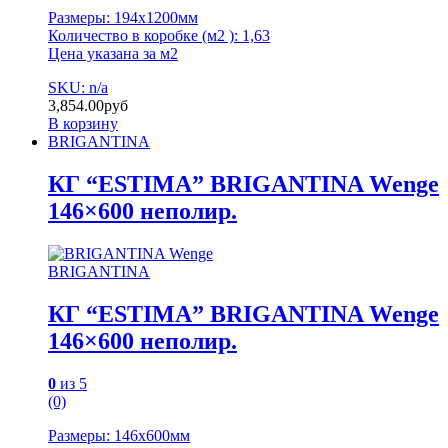
Размеры: 194х1200мм
Количество в коробке (м2 ): 1,63
Цена указана за м2
SKU: n/a
3,854.00
руб
В корзину
BRIGANTINA
КГ “ESTIMA” BRIGANTINA Wenge
146×600 неполир.
BRIGANTINA
КГ “ESTIMA” BRIGANTINA Wenge
146×600 неполир.
0
из 5
(0)
Размеры: 146х600мм