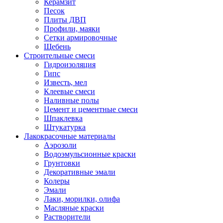
Керамзит
Песок
Плиты ДВП
Профили, маяки
Сетки армировочные
Щебень
Строительные смеси
Гидроизоляция
Гипс
Известь, мел
Клеевые смеси
Наливные полы
Цемент и цементные смеси
Шпаклевка
Штукатурка
Лакокрасочные материалы
Аэрозоли
Водоэмульсионные краски
Грунтовки
Декоративные эмали
Колеры
Эмали
Лаки, морилки, олифа
Масляные краски
Растворители