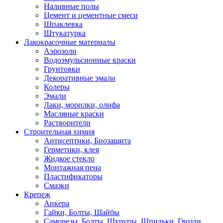
Наливные полы
Цемент и цементные смеси
Шпаклевка
Штукатурка
Лакокрасочные материалы
Аэрозоли
Водоэмульсионные краски
Грунтовки
Декоративные эмали
Колеры
Эмали
Лаки, морилки, олифа
Масляные краски
Растворители
Строительная химия
Антисептики, Биозащита
Герметики, клея
Жидкое стекло
Монтажная пена
Пластификаторы
Смазки
Крепеж
Анкера
Гайки, Болты, Шайбы
Саморезы, Болты, Шурупы, Шпильки, Гвозди