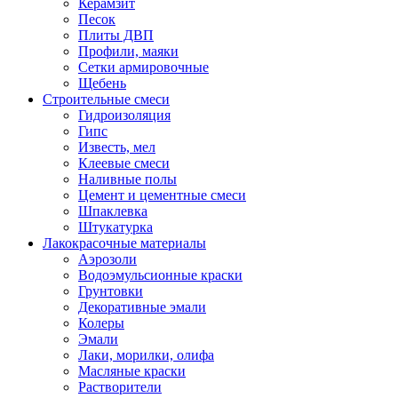
Керамзит
Песок
Плиты ДВП
Профили, маяки
Сетки армировочные
Щебень
Строительные смеси
Гидроизоляция
Гипс
Известь, мел
Клеевые смеси
Наливные полы
Цемент и цементные смеси
Шпаклевка
Штукатурка
Лакокрасочные материалы
Аэрозоли
Водоэмульсионные краски
Грунтовки
Декоративные эмали
Колеры
Эмали
Лаки, морилки, олифа
Масляные краски
Растворители