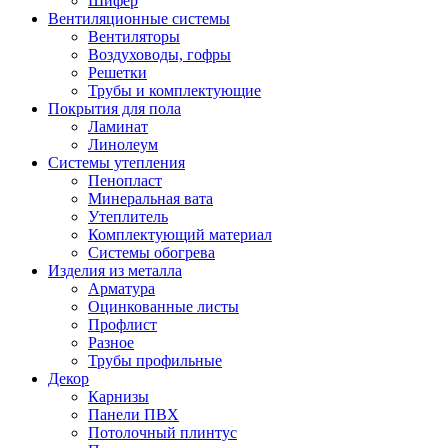
Шифер
Вентиляционные системы
Вентиляторы
Воздуховоды, гофры
Решетки
Трубы и комплектующие
Покрытия для пола
Ламинат
Линолеум
Системы утепления
Пенопласт
Минеральная вата
Утеплитель
Комплектующий материал
Системы обогрева
Изделия из металла
Арматура
Оцинкованные листы
Профлист
Разное
Трубы профильные
Декор
Карнизы
Панели ПВХ
Потолочный плинтус