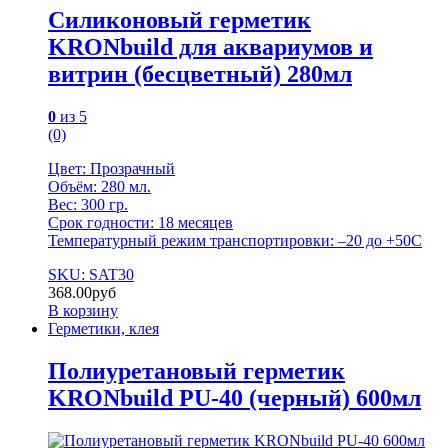
Силиконовый герметик
KRONbuild для аквариумов и
витрин (бесцветный) 280мл
0
из 5
(0)
Цвет: Прозрачный
Объём: 280 мл.
Вес: 300 гр.
Срок годности: 18 месяцев
Температурный режим транспортировки: –20 до +50С
SKU: SAT30
368.00
руб
В корзину
Герметики, клея
Полиуретановый герметик
KRONbuild PU-40 (черный) 600мл