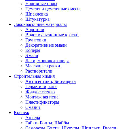
Наливные полы
Цемент и цементные смеси
Шпаклевка
Штукатурка
Лакокрасочные материалы
Аэрозоли
Водоэмульсионные краски
Грунтовки
Декоративные эмали
Колеры
Эмали
Лаки, морилки, олифа
Масляные краски
Растворители
Строительная химия
Антисептики, Биозащита
Герметики, клея
Жидкое стекло
Монтажная пена
Пластификаторы
Смазки
Крепеж
Анкера
Гайки, Болты, Шайбы
Саморезы, Болты, Шурупы, Шпильки, Гвозди