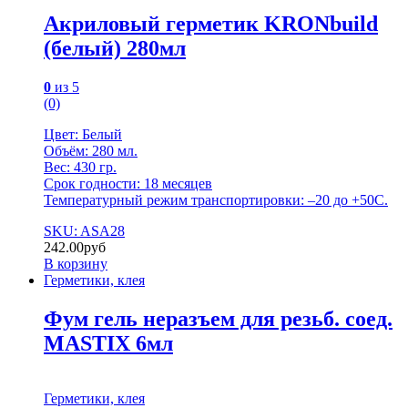
Акриловый герметик KRONbuild
(белый) 280мл
0
из 5
(0)
Цвет: Белый
Объём: 280 мл.
Вес: 430 гр.
Срок годности: 18 месяцев
Температурный режим транспортировки: –20 до +50С.
SKU: ASA28
242.00
руб
В корзину
Герметики, клея
Фум гель неразъем для резьб. соед.
MASTIX 6мл
Герметики, клея