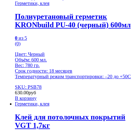
Герметики, клея
Полиуретановый герметик
KRONbuild PU-40 (черный) 600мл
0
из 5
(0)
Цвет: Черный
Объём: 600 мл.
Вес: 780 гр.
Срок годности: 18 месяцев
Температурный режим транспортировки: –20 до +50С
SKU: PSB78
630.00
руб
В корзину
Герметики, клея
Клей для потолочных покрытий
VGT 1,7кг