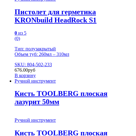
Пистолет для герметика
KRONbuild HeadRock S1
0
из 5
(0)
Тип: полузакрытый
Объем туб: 260мл – 310мл
SKU: 804-502-233
676.00
руб
В корзину
Ручной инструмент
Кисть TOOLBERG плоская
лазурит 50мм
Ручной инструмент
Кисть TOOLBERG плоская