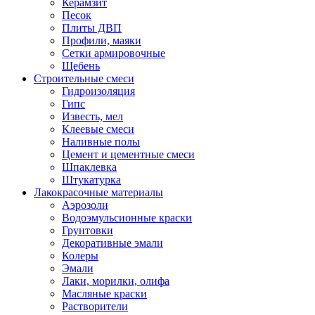
Керамзит
Песок
Плиты ДВП
Профили, маяки
Сетки армировочные
Щебень
Строительные смеси
Гидроизоляция
Гипс
Известь, мел
Клеевые смеси
Наливные полы
Цемент и цементные смеси
Шпаклевка
Штукатурка
Лакокрасочные материалы
Аэрозоли
Водоэмульсионные краски
Грунтовки
Декоративные эмали
Колеры
Эмали
Лаки, морилки, олифа
Масляные краски
Растворители