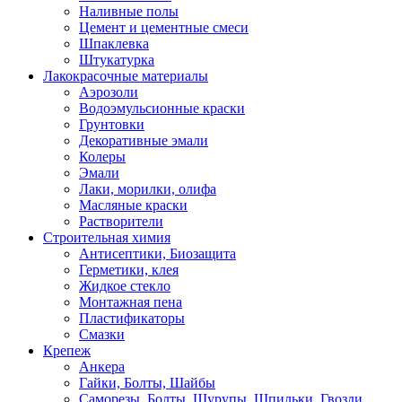
Наливные полы
Цемент и цементные смеси
Шпаклевка
Штукатурка
Лакокрасочные материалы
Аэрозоли
Водоэмульсионные краски
Грунтовки
Декоративные эмали
Колеры
Эмали
Лаки, морилки, олифа
Масляные краски
Растворители
Строительная химия
Антисептики, Биозащита
Герметики, клея
Жидкое стекло
Монтажная пена
Пластификаторы
Смазки
Крепеж
Анкера
Гайки, Болты, Шайбы
Саморезы, Болты, Шурупы, Шпильки, Гвозди