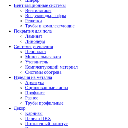
Шифер
Вентиляционные системы
Вентиляторы
Воздуховоды, гофры
Решетки
Трубы и комплектующие
Покрытия для пола
Ламинат
Линолеум
Системы утепления
Пенопласт
Минеральная вата
Утеплитель
Комплектующий материал
Системы обогрева
Изделия из металла
Арматура
Оцинкованные листы
Профлист
Разное
Трубы профильные
Декор
Карнизы
Панели ПВХ
Потолочный плинтус