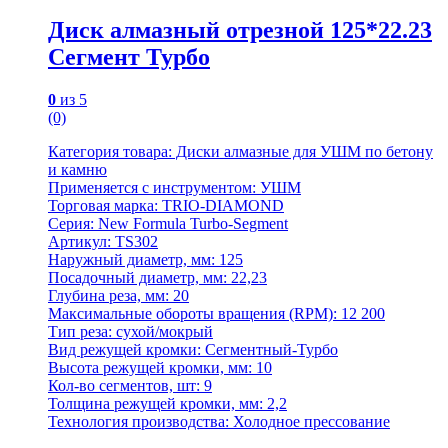
Диск алмазный отрезной 125*22.23
Сегмент Турбо
0
из 5
(0)
Категория товара: Диски алмазные для УШМ по бетону
и камню
Применяется с инструментом: УШМ
Торговая марка: TRIO-DIAMOND
Серия: New Formula Turbo-Segment
Артикул: TS302
Наружный диаметр, мм: 125
Посадочный диаметр, мм: 22,23
Глубина реза, мм: 20
Максимальные обороты вращения (RPM): 12 200
Тип реза: сухой/мокрый
Вид режущей кромки: Сегментный-Турбо
Высота режущей кромки, мм: 10
Кол-во сегментов, шт: 9
Толщина режущей кромки, мм: 2,2
Технология производства: Холодное прессование