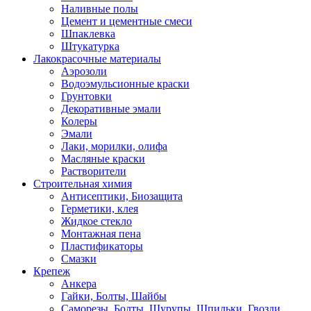
Наливные полы
Цемент и цементные смеси
Шпаклевка
Штукатурка
Лакокрасочные материалы
Аэрозоли
Водоэмульсионные краски
Грунтовки
Декоративные эмали
Колеры
Эмали
Лаки, морилки, олифа
Масляные краски
Растворители
Строительная химия
Антисептики, Биозащита
Герметики, клея
Жидкое стекло
Монтажная пена
Пластификаторы
Смазки
Крепеж
Анкера
Гайки, Болты, Шайбы
Саморезы, Болты, Шурупы, Шпильки, Гвозди