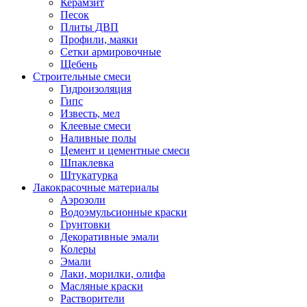
Керамзит
Песок
Плиты ДВП
Профили, маяки
Сетки армировочные
Щебень
Строительные смеси
Гидроизоляция
Гипс
Известь, мел
Клеевые смеси
Наливные полы
Цемент и цементные смеси
Шпаклевка
Штукатурка
Лакокрасочные материалы
Аэрозоли
Водоэмульсионные краски
Грунтовки
Декоративные эмали
Колеры
Эмали
Лаки, морилки, олифа
Масляные краски
Растворители