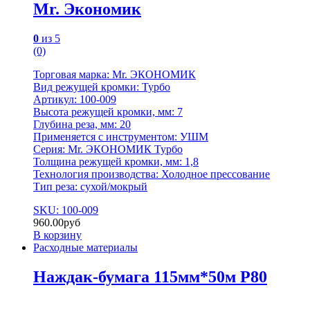
Mr. Экономик
0
из 5
(0)
Торговая марка: Mr. ЭКОНОМИК
Вид режущей кромки: Турбо
Артикул: 100-009
Высота режущей кромки, мм: 7
Глубина реза, мм: 20
Применяется с инструментом: УШМ
Серия: Mr. ЭКОНОМИК Турбо
Толщина режущей кромки, мм: 1,8
Технология производства: Холодное прессование
Тип реза: сухой/мокрый
SKU: 100-009
960.00
руб
В корзину
Расходные материалы
Наждак-бумага 115мм*50м P80