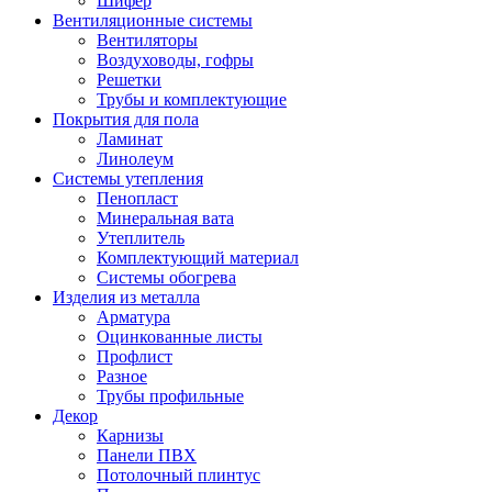
Шифер
Вентиляционные системы
Вентиляторы
Воздуховоды, гофры
Решетки
Трубы и комплектующие
Покрытия для пола
Ламинат
Линолеум
Системы утепления
Пенопласт
Минеральная вата
Утеплитель
Комплектующий материал
Системы обогрева
Изделия из металла
Арматура
Оцинкованные листы
Профлист
Разное
Трубы профильные
Декор
Карнизы
Панели ПВХ
Потолочный плинтус