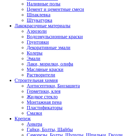
Наливные полы
Цемент и цементные смеси
Шпаклевка
Штукатурка
Лакокрасочные материалы
Аэрозоли
Водоэмульсионные краски
Грунтовки
Декоративные эмали
Колеры
Эмали
Лаки, морилки, олифа
Масляные краски
Растворители
Строительная химия
Антисептики, Биозащита
Герметики, клея
Жидкое стекло
Монтажная пена
Пластификаторы
Смазки
Крепеж
Анкера
Гайки, Болты, Шайбы
Саморезы, Болты, Шурупы, Шпильки, Гвозди