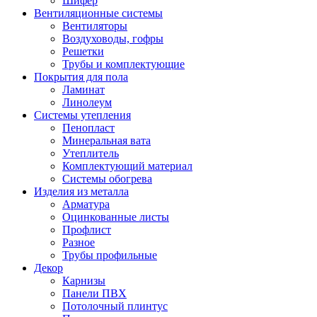
Шифер
Вентиляционные системы
Вентиляторы
Воздуховоды, гофры
Решетки
Трубы и комплектующие
Покрытия для пола
Ламинат
Линолеум
Системы утепления
Пенопласт
Минеральная вата
Утеплитель
Комплектующий материал
Системы обогрева
Изделия из металла
Арматура
Оцинкованные листы
Профлист
Разное
Трубы профильные
Декор
Карнизы
Панели ПВХ
Потолочный плинтус