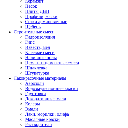
Керамзит
Песок
Плиты ДВП
Профили, маяки
Сетки армировочные
Щебень
Строительные смеси
Гидроизоляция
Гипс
Известь, мел
Клеевые смеси
Наливные полы
Цемент и цементные смеси
Шпаклевка
Штукатурка
Лакокрасочные материалы
Аэрозоли
Водоэмульсионные краски
Грунтовки
Декоративные эмали
Колеры
Эмали
Лаки, морилки, олифа
Масляные краски
Растворители