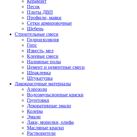
Керамзит
Песок
Плиты ДВП
Профили, маяки
Сетки армировочные
Щебень
Строительные смеси
Гидроизоляция
Гипс
Известь, мел
Клеевые смеси
Наливные полы
Цемент и цементные смеси
Шпаклевка
Штукатурка
Лакокрасочные материалы
Аэрозоли
Водоэмульсионные краски
Грунтовки
Декоративные эмали
Колеры
Эмали
Лаки, морилки, олифа
Масляные краски
Растворители