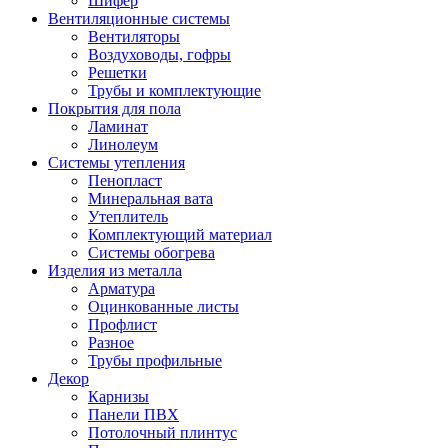
Шифер
Вентиляционные системы
Вентиляторы
Воздуховоды, гофры
Решетки
Трубы и комплектующие
Покрытия для пола
Ламинат
Линолеум
Системы утепления
Пенопласт
Минеральная вата
Утеплитель
Комплектующий материал
Системы обогрева
Изделия из металла
Арматура
Оцинкованные листы
Профлист
Разное
Трубы профильные
Декор
Карнизы
Панели ПВХ
Потолочный плинтус