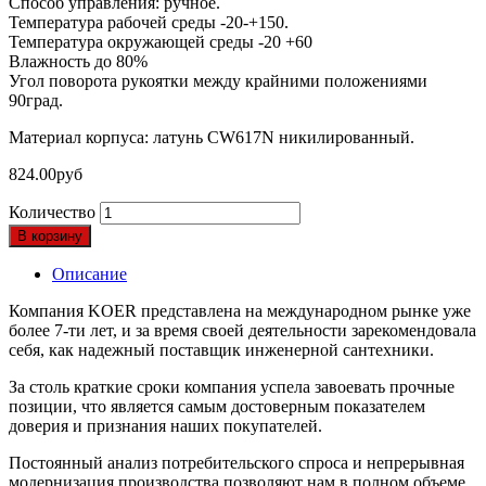
Способ управления: ручное.
Температура рабочей среды -20-+150.
Температура окружающей среды -20 +60
Влажность до 80%
Угол поворота рукоятки между крайними положениями
90град.
Материал корпуса: латунь СW617N никилированный.
824.00
руб
Количество
В корзину
Описание
Компания KOER представлена на международном рынке уже
более 7-ти лет, и за время своей деятельности зарекомендовала
себя, как надежный поставщик инженерной сантехники.
За столь краткие сроки компания успела завоевать прочные
позиции, что является самым достоверным показателем
доверия и признания наших покупателей.
Постоянный анализ потребительского спроса и непрерывная
модернизация производства позволяют нам в полном объеме