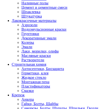
Наливные полы
Цемент и цементные смеси
Шпаклевка
Штукатурка
Лакокрасочные материалы
Аэрозоли
Водоэмульсионные краски
Грунтовки
Декоративные эмали
Колеры
Эмали
Лаки, морилки, олифа
Масляные краски
Растворители
Строительная химия
Антисептики, Биозащита
Герметики, клея
Жидкое стекло
Монтажная пена
Пластификаторы
Смазки
Крепеж
Анкера
Гайки, Болты, Шайбы
Саморезы, Болты, Шурупы, Шпильки, Гвозди