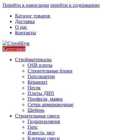
Перейти к навигации
перейти к содержанию
Каталог товаров
Доставка
О нас
Контакты
Категории
Стройматериалы
OSB плиты
Строительные блоки
Гипсокартон
Керамзит
Песок
Плиты ДВП
Профили, маяки
Сетки армировочные
Щебень
Строительные смеси
Гидроизоляция
Гипс
Известь, мел
Клеевые смеси