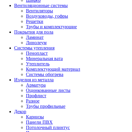
Шифер
Вентиляционные системы
Вентиляторы
Воздуховоды, гофры
Решетки
Трубы и комплектующие
Покрытия для пола
Ламинат
Линолеум
Системы утепления
Пенопласт
Минеральная вата
Утеплитель
Комплектующий материал
Системы обогрева
Изделия из металла
Арматура
Оцинкованные листы
Профлист
Разное
Трубы профильные
Декор
Карнизы
Панели ПВХ
Потолочный плинтус