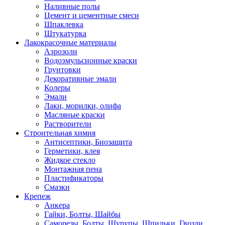
Наливные полы
Цемент и цементные смеси
Шпаклевка
Штукатурка
Лакокрасочные материалы
Аэрозоли
Водоэмульсионные краски
Грунтовки
Декоративные эмали
Колеры
Эмали
Лаки, морилки, олифа
Масляные краски
Растворители
Строительная химия
Антисептики, Биозащита
Герметики, клея
Жидкое стекло
Монтажная пена
Пластификаторы
Смазки
Крепеж
Анкера
Гайки, Болты, Шайбы
Саморезы, Болты, Шурупы, Шпильки, Гвозди