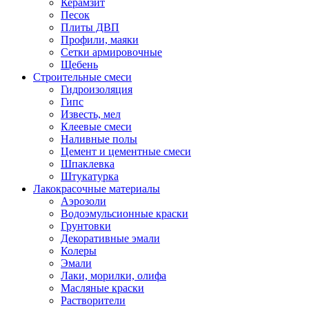
Керамзит
Песок
Плиты ДВП
Профили, маяки
Сетки армировочные
Щебень
Строительные смеси
Гидроизоляция
Гипс
Известь, мел
Клеевые смеси
Наливные полы
Цемент и цементные смеси
Шпаклевка
Штукатурка
Лакокрасочные материалы
Аэрозоли
Водоэмульсионные краски
Грунтовки
Декоративные эмали
Колеры
Эмали
Лаки, морилки, олифа
Масляные краски
Растворители