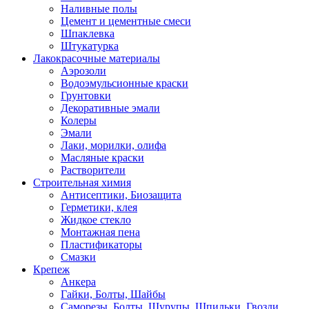
Наливные полы
Цемент и цементные смеси
Шпаклевка
Штукатурка
Лакокрасочные материалы
Аэрозоли
Водоэмульсионные краски
Грунтовки
Декоративные эмали
Колеры
Эмали
Лаки, морилки, олифа
Масляные краски
Растворители
Строительная химия
Антисептики, Биозащита
Герметики, клея
Жидкое стекло
Монтажная пена
Пластификаторы
Смазки
Крепеж
Анкера
Гайки, Болты, Шайбы
Саморезы, Болты, Шурупы, Шпильки, Гвозди