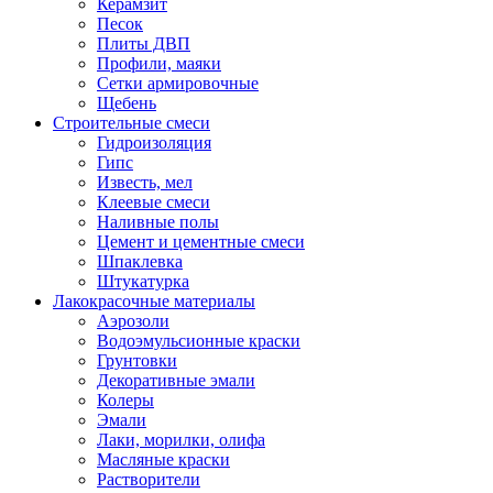
Керамзит
Песок
Плиты ДВП
Профили, маяки
Сетки армировочные
Щебень
Строительные смеси
Гидроизоляция
Гипс
Известь, мел
Клеевые смеси
Наливные полы
Цемент и цементные смеси
Шпаклевка
Штукатурка
Лакокрасочные материалы
Аэрозоли
Водоэмульсионные краски
Грунтовки
Декоративные эмали
Колеры
Эмали
Лаки, морилки, олифа
Масляные краски
Растворители