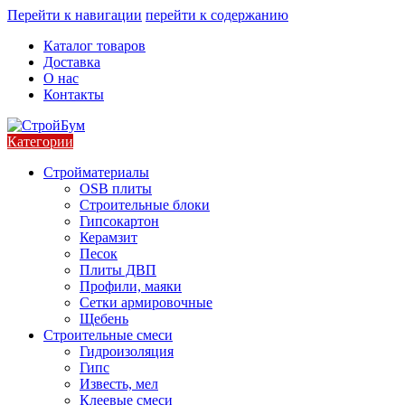
Перейти к навигации
перейти к содержанию
Каталог товаров
Доставка
О нас
Контакты
Категории
Стройматериалы
OSB плиты
Строительные блоки
Гипсокартон
Керамзит
Песок
Плиты ДВП
Профили, маяки
Сетки армировочные
Щебень
Строительные смеси
Гидроизоляция
Гипс
Известь, мел
Клеевые смеси