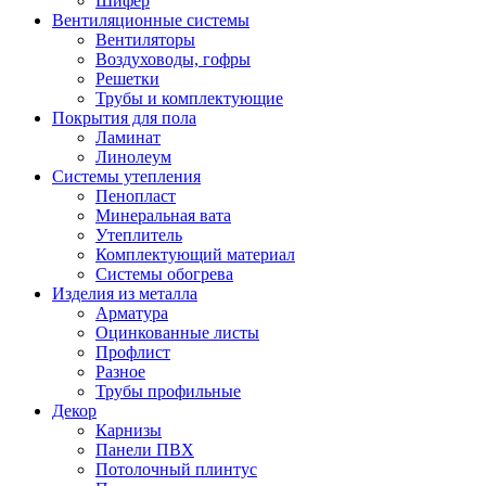
Шифер
Вентиляционные системы
Вентиляторы
Воздуховоды, гофры
Решетки
Трубы и комплектующие
Покрытия для пола
Ламинат
Линолеум
Системы утепления
Пенопласт
Минеральная вата
Утеплитель
Комплектующий материал
Системы обогрева
Изделия из металла
Арматура
Оцинкованные листы
Профлист
Разное
Трубы профильные
Декор
Карнизы
Панели ПВХ
Потолочный плинтус