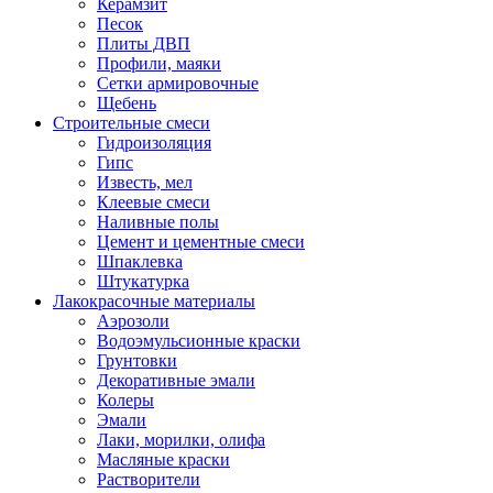
Керамзит
Песок
Плиты ДВП
Профили, маяки
Сетки армировочные
Щебень
Строительные смеси
Гидроизоляция
Гипс
Известь, мел
Клеевые смеси
Наливные полы
Цемент и цементные смеси
Шпаклевка
Штукатурка
Лакокрасочные материалы
Аэрозоли
Водоэмульсионные краски
Грунтовки
Декоративные эмали
Колеры
Эмали
Лаки, морилки, олифа
Масляные краски
Растворители