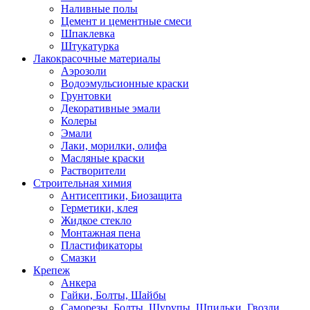
Наливные полы
Цемент и цементные смеси
Шпаклевка
Штукатурка
Лакокрасочные материалы
Аэрозоли
Водоэмульсионные краски
Грунтовки
Декоративные эмали
Колеры
Эмали
Лаки, морилки, олифа
Масляные краски
Растворители
Строительная химия
Антисептики, Биозащита
Герметики, клея
Жидкое стекло
Монтажная пена
Пластификаторы
Смазки
Крепеж
Анкера
Гайки, Болты, Шайбы
Саморезы, Болты, Шурупы, Шпильки, Гвозди