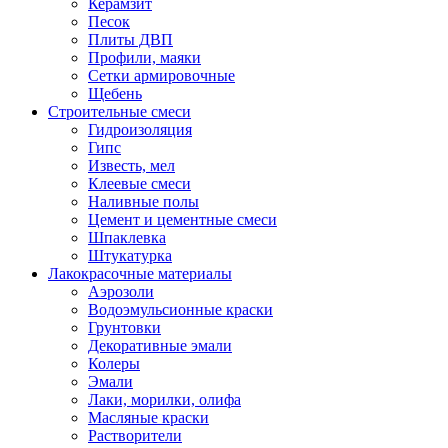
Керамзит
Песок
Плиты ДВП
Профили, маяки
Сетки армировочные
Щебень
Строительные смеси
Гидроизоляция
Гипс
Известь, мел
Клеевые смеси
Наливные полы
Цемент и цементные смеси
Шпаклевка
Штукатурка
Лакокрасочные материалы
Аэрозоли
Водоэмульсионные краски
Грунтовки
Декоративные эмали
Колеры
Эмали
Лаки, морилки, олифа
Масляные краски
Растворители