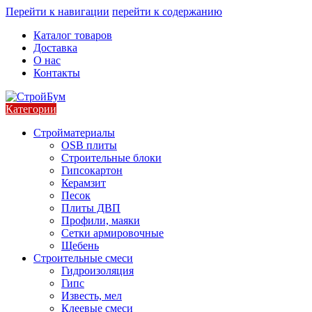
Перейти к навигации
перейти к содержанию
Каталог товаров
Доставка
О нас
Контакты
Категории
Стройматериалы
OSB плиты
Строительные блоки
Гипсокартон
Керамзит
Песок
Плиты ДВП
Профили, маяки
Сетки армировочные
Щебень
Строительные смеси
Гидроизоляция
Гипс
Известь, мел
Клеевые смеси