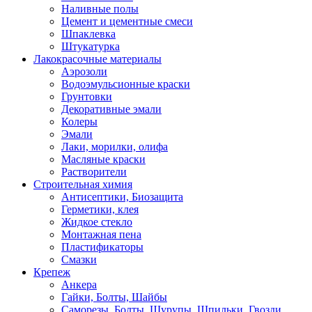
Наливные полы
Цемент и цементные смеси
Шпаклевка
Штукатурка
Лакокрасочные материалы
Аэрозоли
Водоэмульсионные краски
Грунтовки
Декоративные эмали
Колеры
Эмали
Лаки, морилки, олифа
Масляные краски
Растворители
Строительная химия
Антисептики, Биозащита
Герметики, клея
Жидкое стекло
Монтажная пена
Пластификаторы
Смазки
Крепеж
Анкера
Гайки, Болты, Шайбы
Саморезы, Болты, Шурупы, Шпильки, Гвозди