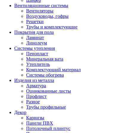
Шифер
Вентиляционные системы
Вентиляторы
Воздуховоды, гофры
Решетки
Трубы и комплектующие
Покрытия для пола
Ламинат
Линолеум
Системы утепления
Пенопласт
Минеральная вата
Утеплитель
Комплектующий материал
Системы обогрева
Изделия из металла
Арматура
Оцинкованные листы
Профлист
Разное
Трубы профильные
Декор
Карнизы
Панели ПВХ
Потолочный плинтус