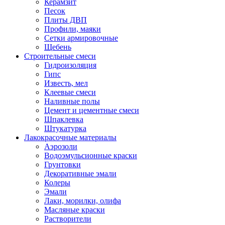
Керамзит
Песок
Плиты ДВП
Профили, маяки
Сетки армировочные
Щебень
Строительные смеси
Гидроизоляция
Гипс
Известь, мел
Клеевые смеси
Наливные полы
Цемент и цементные смеси
Шпаклевка
Штукатурка
Лакокрасочные материалы
Аэрозоли
Водоэмульсионные краски
Грунтовки
Декоративные эмали
Колеры
Эмали
Лаки, морилки, олифа
Масляные краски
Растворители