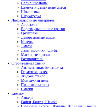
Наливные полы
Цемент и цементные смеси
Шпаклевка
Штукатурка
Лакокрасочные материалы
Аэрозоли
Водоэмульсионные краски
Грунтовки
Декоративные эмали
Колеры
Эмали
Лаки, морилки, олифа
Масляные краски
Растворители
Строительная химия
Антисептики, Биозащита
Герметики, клея
Жидкое стекло
Монтажная пена
Пластификаторы
Смазки
Крепеж
Анкера
Гайки, Болты, Шайбы
Саморезы, Болты, Шурупы, Шпильки, Гвозди