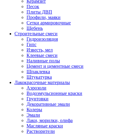
Керамзит
Песок
Плиты ДВП
Профили, маяки
Сетки армировочные
Щебень
Строительные смеси
Гидроизоляция
Гипс
Известь, мел
Клеевые смеси
Наливные полы
Цемент и цементные смеси
Шпаклевка
Штукатурка
Лакокрасочные материалы
Аэрозоли
Водоэмульсионные краски
Грунтовки
Декоративные эмали
Колеры
Эмали
Лаки, морилки, олифа
Масляные краски
Растворители