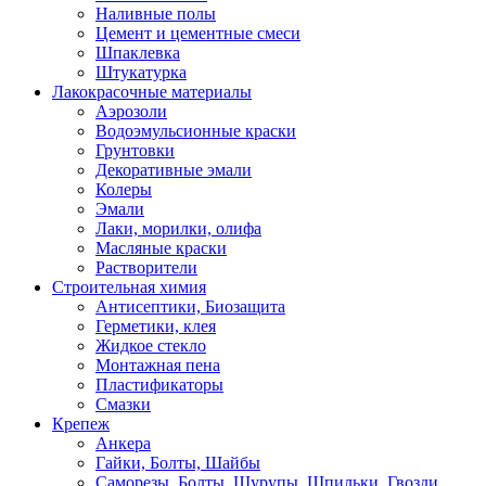
Наливные полы
Цемент и цементные смеси
Шпаклевка
Штукатурка
Лакокрасочные материалы
Аэрозоли
Водоэмульсионные краски
Грунтовки
Декоративные эмали
Колеры
Эмали
Лаки, морилки, олифа
Масляные краски
Растворители
Строительная химия
Антисептики, Биозащита
Герметики, клея
Жидкое стекло
Монтажная пена
Пластификаторы
Смазки
Крепеж
Анкера
Гайки, Болты, Шайбы
Саморезы, Болты, Шурупы, Шпильки, Гвозди