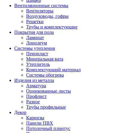
Шифер
Вентиляционные системы
Вентиляторы
Воздуховоды, гофры
Решетки
Трубы и комплектующие
Покрытия для пола
Ламинат
Линолеум
Системы утепления
Пенопласт
Минеральная вата
Утеплитель
Комплектующий материал
Системы обогрева
Изделия из металла
Арматура
Оцинкованные листы
Профлист
Разное
Трубы профильные
Декор
Карнизы
Панели ПВХ
Потолочный плинтус