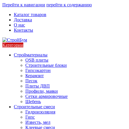
Перейти к навигации
перейти к содержанию
Каталог товаров
Доставка
О нас
Контакты
Категории
Стройматериалы
OSB плиты
Строительные блоки
Гипсокартон
Керамзит
Песок
Плиты ДВП
Профили, маяки
Сетки армировочные
Щебень
Строительные смеси
Гидроизоляция
Гипс
Известь, мел
Клеевые смеси