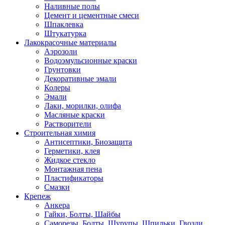
Наливные полы
Цемент и цементные смеси
Шпаклевка
Штукатурка
Лакокрасочные материалы
Аэрозоли
Водоэмульсионные краски
Грунтовки
Декоративные эмали
Колеры
Эмали
Лаки, морилки, олифа
Масляные краски
Растворители
Строительная химия
Антисептики, Биозащита
Герметики, клея
Жидкое стекло
Монтажная пена
Пластификаторы
Смазки
Крепеж
Анкера
Гайки, Болты, Шайбы
Саморезы, Болты, Шурупы, Шпильки, Гвозди