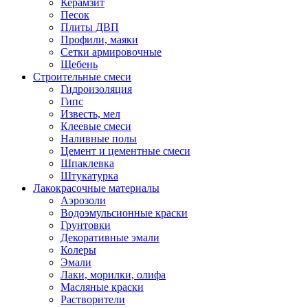
Керамзит
Песок
Плиты ДВП
Профили, маяки
Сетки армировочные
Щебень
Строительные смеси
Гидроизоляция
Гипс
Известь, мел
Клеевые смеси
Наливные полы
Цемент и цементные смеси
Шпаклевка
Штукатурка
Лакокрасочные материалы
Аэрозоли
Водоэмульсионные краски
Грунтовки
Декоративные эмали
Колеры
Эмали
Лаки, морилки, олифа
Масляные краски
Растворители