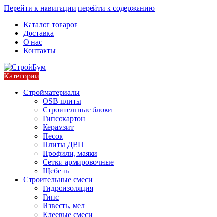
Перейти к навигации
перейти к содержанию
Каталог товаров
Доставка
О нас
Контакты
Категории
Стройматериалы
OSB плиты
Строительные блоки
Гипсокартон
Керамзит
Песок
Плиты ДВП
Профили, маяки
Сетки армировочные
Щебень
Строительные смеси
Гидроизоляция
Гипс
Известь, мел
Клеевые смеси