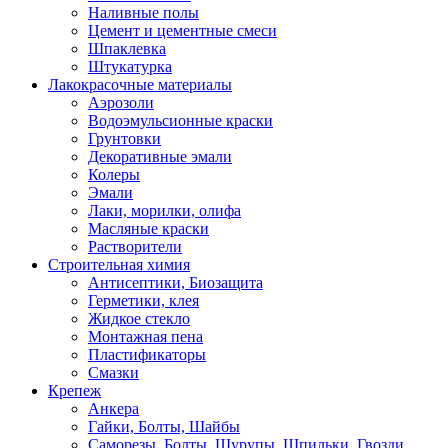
Наливные полы
Цемент и цементные смеси
Шпаклевка
Штукатурка
Лакокрасочные материалы
Аэрозоли
Водоэмульсионные краски
Грунтовки
Декоративные эмали
Колеры
Эмали
Лаки, морилки, олифа
Масляные краски
Растворители
Строительная химия
Антисептики, Биозащита
Герметики, клея
Жидкое стекло
Монтажная пена
Пластификаторы
Смазки
Крепеж
Анкера
Гайки, Болты, Шайбы
Саморезы, Болты, Шурупы, Шпильки, Гвозди