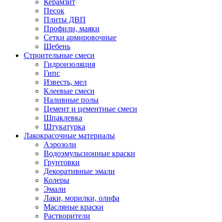
Керамзит
Песок
Плиты ДВП
Профили, маяки
Сетки армировочные
Щебень
Строительные смеси
Гидроизоляция
Гипс
Известь, мел
Клеевые смеси
Наливные полы
Цемент и цементные смеси
Шпаклевка
Штукатурка
Лакокрасочные материалы
Аэрозоли
Водоэмульсионные краски
Грунтовки
Декоративные эмали
Колеры
Эмали
Лаки, морилки, олифа
Масляные краски
Растворители