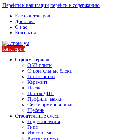
Перейти к навигации
перейти к содержанию
Каталог товаров
Доставка
О нас
Контакты
Категории
Стройматериалы
OSB плиты
Строительные блоки
Гипсокартон
Керамзит
Песок
Плиты ДВП
Профили, маяки
Сетки армировочные
Щебень
Строительные смеси
Гидроизоляция
Гипс
Известь, мел
Клеевые смеси