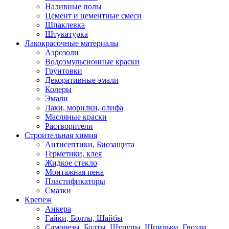
Наливные полы
Цемент и цементные смеси
Шпаклевка
Штукатурка
Лакокрасочные материалы
Аэрозоли
Водоэмульсионные краски
Грунтовки
Декоративные эмали
Колеры
Эмали
Лаки, морилки, олифа
Масляные краски
Растворители
Строительная химия
Антисептики, Биозащита
Герметики, клея
Жидкое стекло
Монтажная пена
Пластификаторы
Смазки
Крепеж
Анкера
Гайки, Болты, Шайбы
Саморезы, Болты, Шурупы, Шпильки, Гвозди