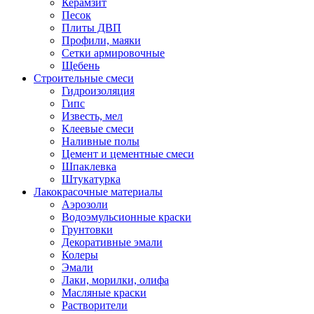
Керамзит
Песок
Плиты ДВП
Профили, маяки
Сетки армировочные
Щебень
Строительные смеси
Гидроизоляция
Гипс
Известь, мел
Клеевые смеси
Наливные полы
Цемент и цементные смеси
Шпаклевка
Штукатурка
Лакокрасочные материалы
Аэрозоли
Водоэмульсионные краски
Грунтовки
Декоративные эмали
Колеры
Эмали
Лаки, морилки, олифа
Масляные краски
Растворители