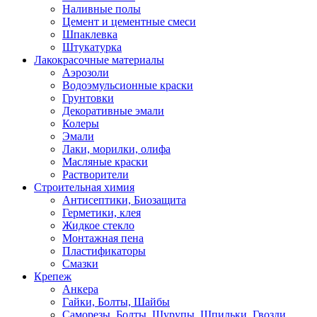
Наливные полы
Цемент и цементные смеси
Шпаклевка
Штукатурка
Лакокрасочные материалы
Аэрозоли
Водоэмульсионные краски
Грунтовки
Декоративные эмали
Колеры
Эмали
Лаки, морилки, олифа
Масляные краски
Растворители
Строительная химия
Антисептики, Биозащита
Герметики, клея
Жидкое стекло
Монтажная пена
Пластификаторы
Смазки
Крепеж
Анкера
Гайки, Болты, Шайбы
Саморезы, Болты, Шурупы, Шпильки, Гвозди