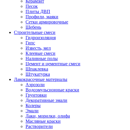
Керамзит
Песок
Плиты ДВП
Профили, маяки
Сетки армировочные
Щебень
Строительные смеси
Гидроизоляция
Гипс
Известь, мел
Клеевые смеси
Наливные полы
Цемент и цементные смеси
Шпаклевка
Штукатурка
Лакокрасочные материалы
Аэрозоли
Водоэмульсионные краски
Грунтовки
Декоративные эмали
Колеры
Эмали
Лаки, морилки, олифа
Масляные краски
Растворители