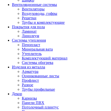
Шифер
Вентиляционные системы
Вентиляторы
Воздуховоды, гофры
Решетки
Трубы и комплектующие
Покрытия для пола
Ламинат
Линолеум
Системы утепления
Пенопласт
Минеральная вата
Утеплитель
Комплектующий материал
Системы обогрева
Изделия из металла
Арматура
Оцинкованные листы
Профлист
Разное
Трубы профильные
Декор
Карнизы
Панели ПВХ
Потолочный плинтус