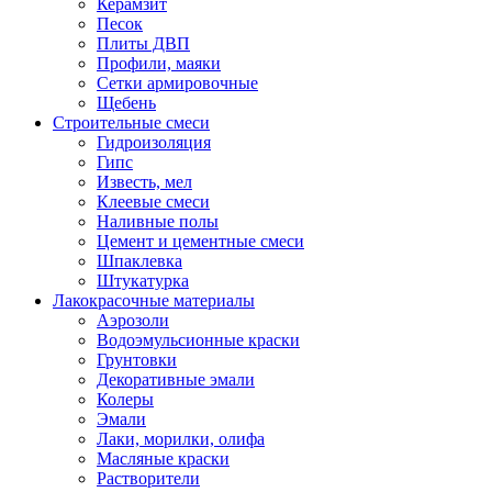
Керамзит
Песок
Плиты ДВП
Профили, маяки
Сетки армировочные
Щебень
Строительные смеси
Гидроизоляция
Гипс
Известь, мел
Клеевые смеси
Наливные полы
Цемент и цементные смеси
Шпаклевка
Штукатурка
Лакокрасочные материалы
Аэрозоли
Водоэмульсионные краски
Грунтовки
Декоративные эмали
Колеры
Эмали
Лаки, морилки, олифа
Масляные краски
Растворители