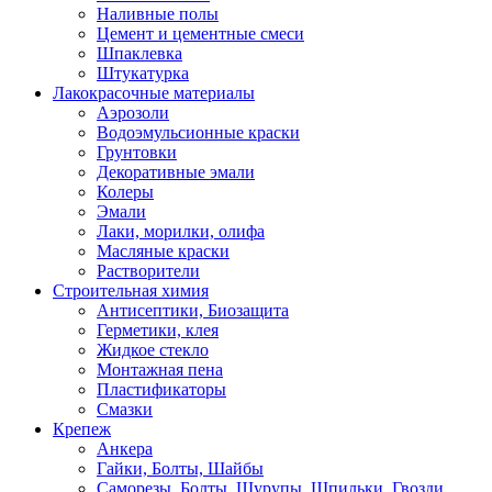
Наливные полы
Цемент и цементные смеси
Шпаклевка
Штукатурка
Лакокрасочные материалы
Аэрозоли
Водоэмульсионные краски
Грунтовки
Декоративные эмали
Колеры
Эмали
Лаки, морилки, олифа
Масляные краски
Растворители
Строительная химия
Антисептики, Биозащита
Герметики, клея
Жидкое стекло
Монтажная пена
Пластификаторы
Смазки
Крепеж
Анкера
Гайки, Болты, Шайбы
Саморезы, Болты, Шурупы, Шпильки, Гвозди