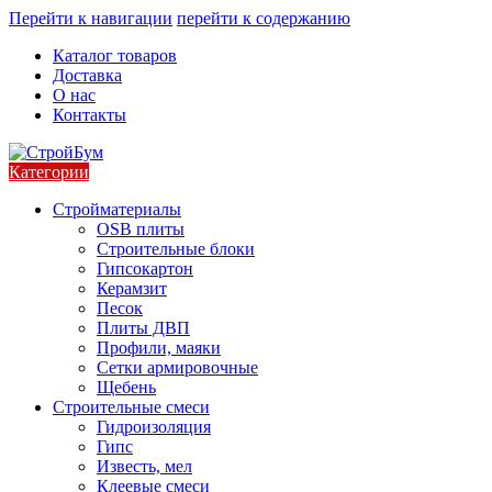
Перейти к навигации
перейти к содержанию
Каталог товаров
Доставка
О нас
Контакты
Категории
Стройматериалы
OSB плиты
Строительные блоки
Гипсокартон
Керамзит
Песок
Плиты ДВП
Профили, маяки
Сетки армировочные
Щебень
Строительные смеси
Гидроизоляция
Гипс
Известь, мел
Клеевые смеси