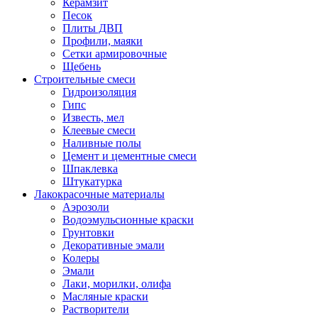
Керамзит
Песок
Плиты ДВП
Профили, маяки
Сетки армировочные
Щебень
Строительные смеси
Гидроизоляция
Гипс
Известь, мел
Клеевые смеси
Наливные полы
Цемент и цементные смеси
Шпаклевка
Штукатурка
Лакокрасочные материалы
Аэрозоли
Водоэмульсионные краски
Грунтовки
Декоративные эмали
Колеры
Эмали
Лаки, морилки, олифа
Масляные краски
Растворители