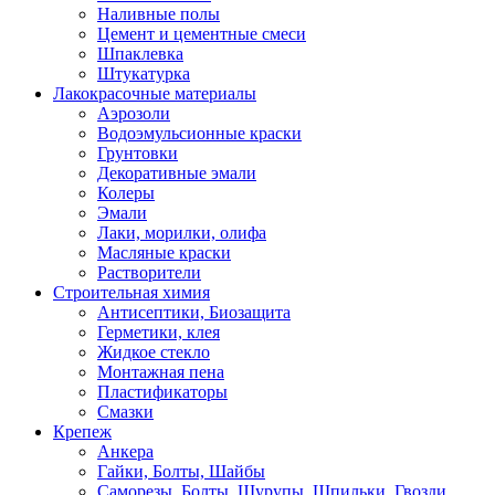
Наливные полы
Цемент и цементные смеси
Шпаклевка
Штукатурка
Лакокрасочные материалы
Аэрозоли
Водоэмульсионные краски
Грунтовки
Декоративные эмали
Колеры
Эмали
Лаки, морилки, олифа
Масляные краски
Растворители
Строительная химия
Антисептики, Биозащита
Герметики, клея
Жидкое стекло
Монтажная пена
Пластификаторы
Смазки
Крепеж
Анкера
Гайки, Болты, Шайбы
Саморезы, Болты, Шурупы, Шпильки, Гвозди