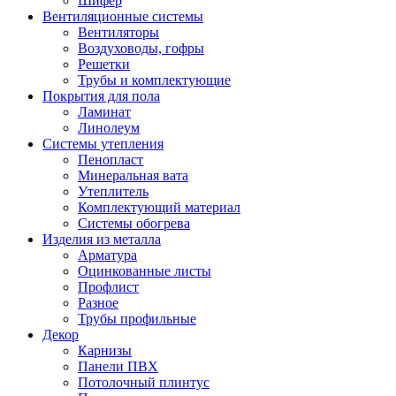
Шифер
Вентиляционные системы
Вентиляторы
Воздуховоды, гофры
Решетки
Трубы и комплектующие
Покрытия для пола
Ламинат
Линолеум
Системы утепления
Пенопласт
Минеральная вата
Утеплитель
Комплектующий материал
Системы обогрева
Изделия из металла
Арматура
Оцинкованные листы
Профлист
Разное
Трубы профильные
Декор
Карнизы
Панели ПВХ
Потолочный плинтус